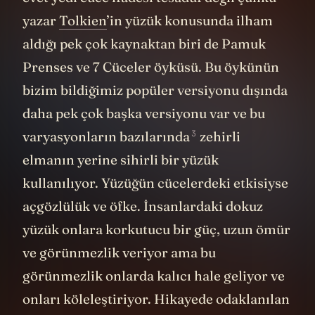
evet yedi cüce ifadesi tesadüf değil çünkü
yazar
Tolkien
’in yüzük konusunda ilham
aldığı pek çok kaynaktan biri de Pamuk
Prenses ve 7 Cüceler öyküsü. Bu öykünün
bizim bildiğimiz popüler versiyonu dışında
daha pek çok başka versiyonu var ve bu
3
varyasyonların
bazılarında
zehirli
elmanın yerine sihirli bir yüzük
kullanılıyor. Yüzüğün cücelerdeki etkisiyse
açgözlülük ve öfke. İnsanlardaki dokuz
yüzük onlara korkutucu bir güç, uzun ömür
ve görünmezlik veriyor ama bu
görünmezlik onlarda kalıcı hale geliyor ve
onları köleleştiriyor. Hikayede odaklanılan