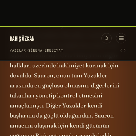
şekille ilgili güzel bir matematik.
Peki onların efendisi kim? O da şiirin ikinci
kısmında tarif ediliyor. Kara tahtında
oturan Karanlıklar Efendisi. Lord Sauron.
O tek Yüzük, İkinci Çağ'da Karanlık Lord
Sauron tarafından Orta Dünya'nın özgür
halkları üzerinde hakimiyet kurmak için
dövüldü. Sauron, onun tüm Yüzükler
arasında en güçlüsü olmasını, diğerlerini
takanları yönetip kontrol etmesini
amaçlamıştı. Diğer Yüzükler kendi
başlarına da güçlü olduğundan, Sauron
amacına ulaşmak için kendi gücünün