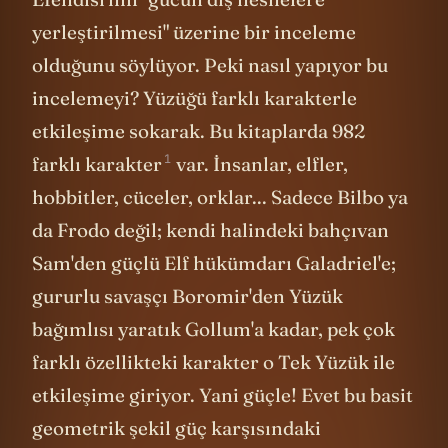
Efendisi'nin "gücün dış nesnelere
yerleştirilmesi" üzerine bir inceleme
olduğunu söylüyor. Peki nasıl yapıyor bu
incelemeyi? Yüzüğü farklı karakterle
etkileşime sokarak. Bu kitaplarda
982
1
farklı karakter
var. İnsanlar, elfler,
hobbitler, cüceler, orklar... Sadece Bilbo ya
da Frodo değil; kendi halindeki bahçıvan
Sam'den güçlü Elf hükümdarı Galadriel'e;
gururlu savaşçı Boromir'den Yüzük
bağımlısı yaratık Gollum'a kadar, pek çok
farklı özellikteki karakter o Tek Yüzük ile
etkileşime giriyor. Yani güçle! Evet bu basit
geometrik şekil güç karşısındaki