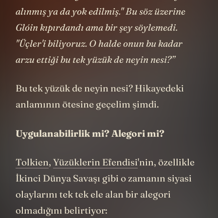
“Dokuzlar Nazgûl’un elinde. Yediler de ya
alınmış ya da yok edilmiş." Bu söz üzerine
Glóin kıpırdandı ama bir şey söylemedi.
"Üçler'i biliyoruz. O halde onun bu kadar
arzu ettiği bu tek yüzük de neyin nesi?”
Bu tek yüzük de neyin nesi? Hikayedeki
anlamının ötesine geçelim şimdi.
Uygulanabilirlik mi? Alegori mi?
Tolkien
,
Yüzüklerin Efendisi
'nin, özellikle
İkinci Dünya Savaşı gibi o zamanın siyasi
olaylarını tek tek ele alan bir alegori
olmadığını belirtiyor: