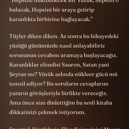
“Hepsine hükmedecek Bir Yüzük, hepsini o
bulacak, Hepsini bir araya getirip
karanlıkta birbirine bağlayacak.”
Tüyler diken diken. Az sonra bu hikayedeki
yüzüğü günümüzde nasıl anlayabiliriz
sorusunun cevabını aramaya başlayacağız.
Karanlıklar efendisi Sauron, Satan yani
Şeytan mı? Yüzük aslında nükleer gücü mü
temsil ediyor? Bu soruların cevaplarını
yazarın görüşleriyle birlikte vereceğiz.
Ama önce size dinlettiğim bu sesli kitaba
dikkatinizi çekmek istiyorum.