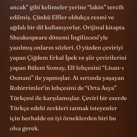
kişi yani Elrond “lakin” dedi. “Ama, fakat,
ancak” gibi kelimeler yerine “lakin” tercih
edilmiş. Çünkü Elfler oldukça resmi ve
ağdalı bir dil kullanıyorlar. Orijinal kitapta
Sheakespeare dönemi İngilizcesi’yle
yazılmış onların sözleri. O yüzden çeviriyi
yapan Çiğdem Erkal İpek ve şiir çevirilerini
yapan Bülent Somay, Elf lehçesini “Lisan-ı
Osmani” ile yapmışlar. At sırtında yaşayan
Rohirrimler’in lehçesini de “Orta Asya”
Türkçesi ile karşılamışlar. Çeviri bir eserde
Türkçe edebi zevkleri tatmak isteyenler
için herhalde en iyi örneklerden biri bu
olsa gerek.