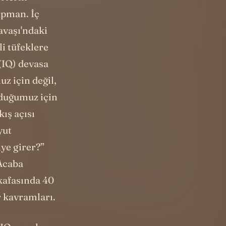
erlerin
ipman. İç
vaşı'ndaki
li tüfeklere
 (IQ) devasa
z için değil,
lduğumuz için
kış açısı
yut
ye girer?”
“Acaba
kafasında 40
er kavramları.