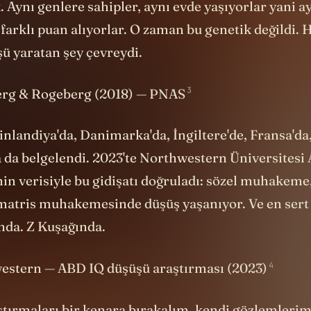
 Aynı genlere sahipler, aynı evde yaşıyorlar yani a
farklı puan alıyorlar. O zaman bu genetik değildi. 
ü yaratan şey çevreydi.
3
erg & Rogeberg (2018) — PNAS
inlandiya'da, Danimarka'da, İngiltere'de, Fransa'da
a da belgelendi. 2023'te Northwestern Üniversitesi
in verisiyle bu gidişatı doğruladı: sözel muhakeme,
 matris muhakemesinde düşüş yaşanıyor. Ve en sert 
nda. Z Kuşağında.
4
estern — ABD IQ düşüşü araştırması (2023)