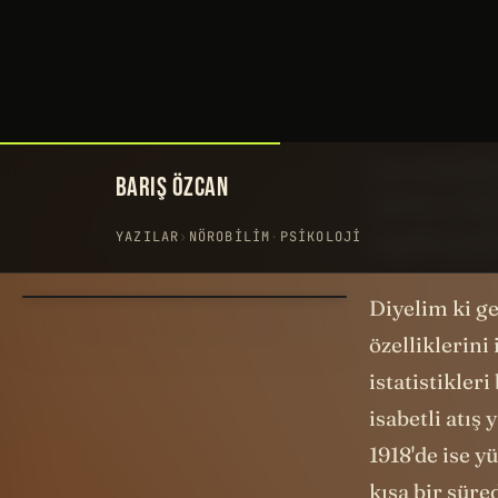
Durun bir sa
Gerçekten de
acaba? Bu cüm
veri var. İmk
test etseydik
ederlerse IQ
engelli miydi
Diyelim ki g
özelliklerini
istatistikler
isabetli atış 
1918'de ise y