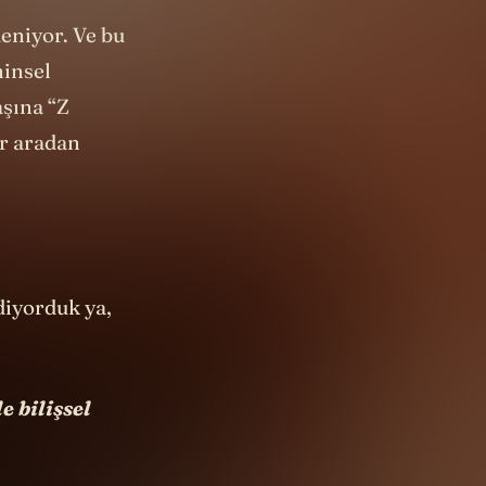
eniyor. Ve bu
hinsel
aşına “Z
ir aradan
diyorduk ya,
e bilişsel