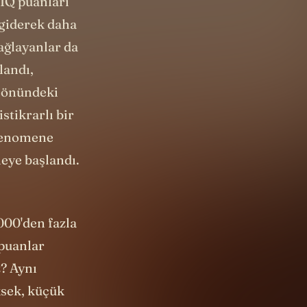
IQ puanları
 giderek daha
ağlayanlar da
landı,
n önündeki
stikrarlı bir
 fenomene
meye başlandı.
000'den fazla
 puanlar
? Aynı
ksek, küçük