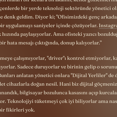
ştırmaları bir kenara bırakalım, kendi gözlemleri
çenlerde bir yerde teknoloji sektöründe yönetici ol
e denk geldim. Diyor ki; "Ofisimizdeki genç arkadaş
bir uygulamayı saniyeler içinde çözüyorlar.
Instag
ık hızında paylaşıyorlar. Ama ofisteki yazıcı bozuld
bir hata mesajı çıktığında, donup kalıyorlar.”
meye çalışmıyorlar, "driver"ı kontrol etmiyorlar, 
yorlar. Sadece duruyorlar ve birinin gelip o sorun
Bunları anlatan yönetici onlara "Dijital Yerliler" de
let cihazlarla doğan nesil. Hani biz dijital göçmeniz
ınandık, bilgisayar bozulunca kasasını açıp kurcala
yor. Teknolojiyi tüketmeyi çok iyi biliyorlar ama nası
ir fikirleri yok.