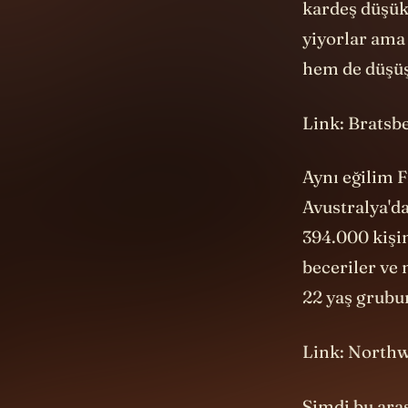
kardeş düşük.
yiyorlar ama 
hem de düşüş
Link: Bratsb
Aynı eğilim F
Avustralya'd
394.000 kişin
beceriler ve
22 yaş grubu
Link: Northw