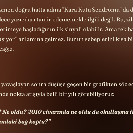
smen doğru hatta adına "Kara Kutu Sendromu" da d
ce yazıcıları tamir edememekle ilgili değil. Bu, zi
erimeye başladığının ilk sinyali olabilir. Ama tek b
laşıyor” anlamına gelmez. Bunun sebeplerini kısa b
cağız.
 yavaşlayan sonra düşüşe geçen bir grafikten söz e
nde nokta atışıyla belli bir yılı görebiliyoruz:
 Ne oldu? 2010 civarında ne oldu da okullaşma il
ındaki bağ koptu?"