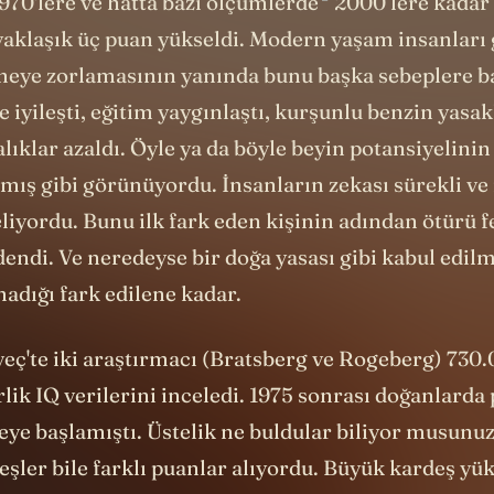
2
970'lere ve hatta
bazı ölçümlerde
2000’lere kadar 
 yaklaşık üç puan yükseldi. Modern yaşam insanları
eye zorlamasının yanında bunu başka sebeplere b
 iyileşti, eğitim yaygınlaştı, kurşunlu benzin yasak
alıklar azaldı. Öyle ya da böyle beyin potansiyelini
mış gibi görünüyordu. İnsanların zekası sürekli ve i
eliyordu. Bunu ilk fark eden kişinin adından ötürü
dendi. Ve neredeyse bir doğa yasası gibi kabul edil
madığı fark edilene kadar.
eç'te iki araştırmacı (Bratsberg ve Rogeberg) 730.
lik IQ verilerini inceledi. 1975 sonrası doğanlarda
ye başlamıştı. Üstelik ne buldular biliyor musunuz
eşler bile farklı puanlar alıyordu. Büyük kardeş yü