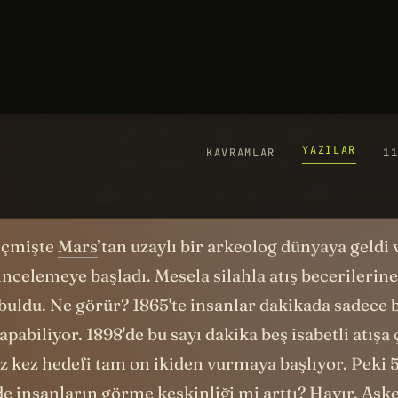
niye. Her nesil ebeveynlerinden daha mı zeki çıkıy
 çocuklar anne ve babalarından hep daha mı zeki o
le kulağa biraz abartılı geliyor ama arkasında yüz 
ansız görünen bir veri. Eğer 1900’lerde yaşayan bir
 IQ’sü 70 civarında çıkardı. Eğer bizi 1900 standartla
’müz 130 civarında olurdu. Bu durumda atalarımız z
? Yoksa biz dahi miyiz? Cevap: ikisi de değil.
eçmişte
Mars
’tan uzaylı bir arkeolog dünyaya geldi 
 incelemeye başladı. Mesela silahla atış becerilerine
i buldu. Ne görür? 1865'te insanlar dakikada sadece 
yapabiliyor. 1898'de bu sayı dakika beş isabetli atışa 
üz kez hedefi tam on ikiden vurmaya başlıyor. Peki 5