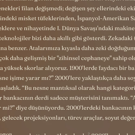
de insanların görme keskinliği mi arttı? Hayır. Ask
enekleri filan değişmedi; değişen şey ellerindeki ek
ndeki misket tüfeklerinden, İspanyol-Amerikan Sa
üfeklere ve nihayetinde I. Dünya Savaşı'ndaki makine
 teknolojiler bizi daha akıllı gibi gösterdi. Zekadaki
una benzer. Atalarımıza kıyasla daha zeki doğduğumu
çok daha gelişmiş bir "zihinsel cephaneye" sahip o
a yüksek skorlar alıyoruz. 1900’lerde faydacı bir ba
sne işime yarar mı?” 2000’lere yaklaştıkça daha so
şladık. “Bu nesne mantıksal olarak hangi kategori
ir bankacının derdi sadece müşterisini tanımaktı. 
 mi?” diye düşünüyordu. 2000’lerdeki bankacının 
, gelecek projeksiyonları, türev araçlar, soyut değ