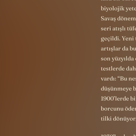
kısa bir süre
biyolojik yet
Savaş dönemi
seri atışlı t
geçildi. Yeni
artışlar da b
son yüzyılda 
testlerde dah
vardı: “Bu ne
düşünmeye ba
1900’lerde b
borcunu öder
tilki dönüyor