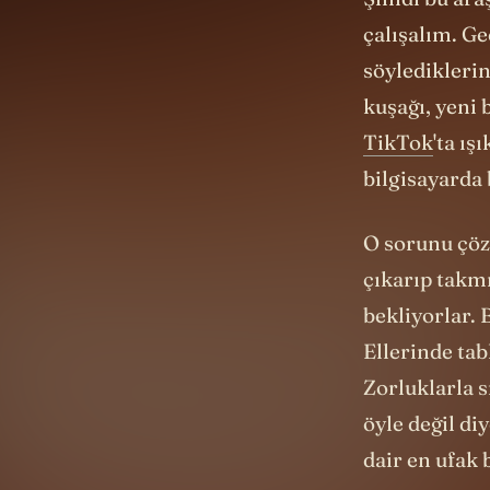
Şimdi bu ara
çalışalım. Ge
söylediklerin
kuşağı, yeni 
TikTok
'ta ış
bilgisayarda 
O sorunu çöz
çıkarıp takmı
bekliyorlar. 
Ellerinde tab
Zorluklarla s
öyle değil di
dair en ufak b