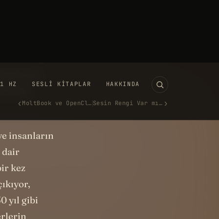
ordu?
luyorlardı
yılı aşkın
 insanı bugün
rıyla test
ihinsel
ve insanların
 dair
bir kez
çıkıyor,
0 yıl gibi