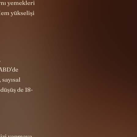
ynı yemekleri
Hem yükselişi
,
 ABD'de
 sayısal
düşüş de 18-