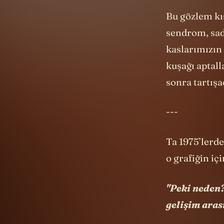
Bu gözlem kı
sendrom, sade
kaslarımızın 
kuşağı aptal
sonra tartışa
---
Ta 1975’lerde
o grafiğin içi
"Peki neden?
gelişim aras