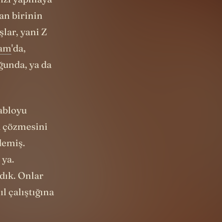
mizi yapmaya
an birinin
lar, yani Z
ram
'da,
uğunda, ya da
kabloyu
u çözmesini
 demiş.
 ya.
dık. Onlar
l çalıştığına