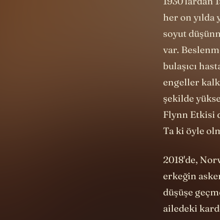
1930'lardan 1
her on yılda
soyut düşünm
var. Beslenme
bulaşıcı hast
engeller kalk
şekilde yüks
Flynn Etkisi 
Ta ki öyle ol
2018'de, Norv
erkeğin asker
düşüşe geçme
ailedeki kard