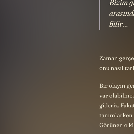
Bizim gi
arasınd
bilir…
Zaman gerçek
onu nasıl tar
Bir olayın g
var olabilmes
gideriz. Faka
tanımlarken 
Görünen o ki