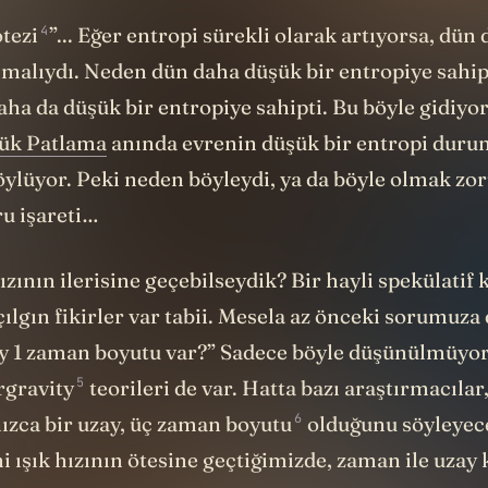
4
tezi
”... Eğer entropi sürekli olarak artıyorsa, dün
olmalıydı. Neden dün daha düşük bir entropiye sahip
ha da düşük bir entropiye sahipti. Bu böyle gidiyor
ük Patlama
anında evrenin düşük bir entropi dur
söylüyor. Peki neden böyleydi, ya da böyle olmak zo
ru işareti…
hızının ilerisine geçebilseydik?
Bir hayli spekülatif 
ılgın fikirler var tabii. Mesela az önceki sorumuza
y 1 zaman boyutu var?” Sadece böyle düşünülmüyor 
5
rgravity
teorileri de var. Hatta bazı araştırmacılar,
6
nızca
bir uzay, üç zaman boyutu
olduğunu söyleyec
ni ışık hızının ötesine geçtiğimizde, zaman ile uza