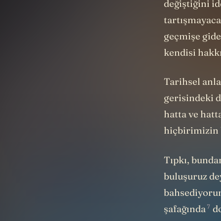
değiştiğini i
tartışmayaca
geçmişe gide
kendisi hakkı
Tarihsel anla
gerisindeki d
hatta ve hatt
hiçbirimizin
Tıpkı, bundan
buluşuruz de
bahsediyorum
7
şafağında
do