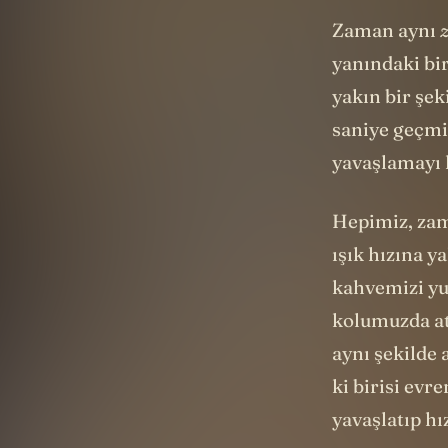
Zaman aynı
yanındaki biri
yakın bir şek
saniye geçmiş
yavaşlamayı 
Hepimiz, zama
ışık hızına y
kahvemizi yu
kolumuzda ata
aynı şekilde 
ki birisi evr
yavaşlatıp h