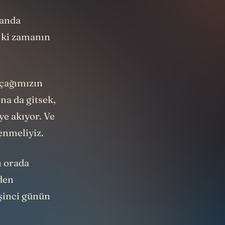
manda
 ki zamanın
 çağımızın
na da gitsek,
ye akıyor. Ve
enmeliyiz.
n orada
den
şinci günün