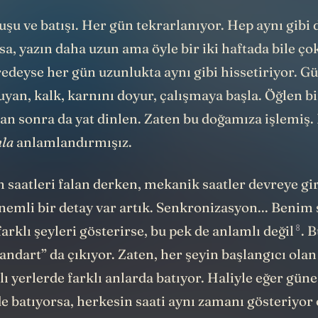
ğuşu ve batışı. Her gün tekrarlanıyor. Hep aynı gibi
sa, yazın daha uzun ama öyle bir iki haftada bile ço
edeyse her gün uzunlukta aynı gibi hissetiriyor. G
an, kalk, karnını doyur, çalışmaya başla. Öğlen bir
an sonra da yat dinlen. Zaten bu doğamıza işlemiş. 
nla
anlamlandırmışız.
m saatleri falan derken, mekanik saatler devreye gi
emli bir detay var artık.
Senkronizasyon...
Benim s
8
farklı şeyleri gösterirse, bu
pek de anlamlı değil
. 
tandart” da çıkıyor. Zaten, her şeyin başlangıcı ola
ı yerlerde farklı anlarda batıyor. Haliyle eğer güne
e batıyorsa, herkesin saati aynı zamanı gösteriyor