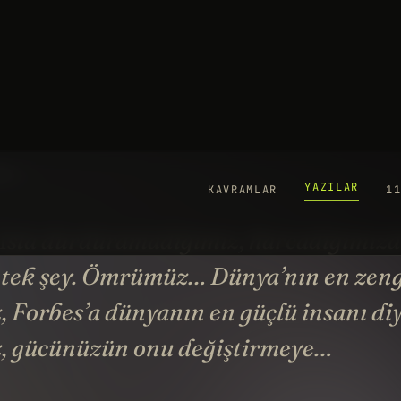
YAZILAR
KAVRAMLAR
1
Z
ib
9 
YO
la durduramadığımız, harcadığımızd
tek şey. Ömrümüz… Dünya’nın en zeng
z, Forbes’a dünyanın en güçlü insanı di
z, gücünüzün onu değiştirmeye…