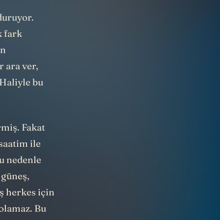
 duruyor.
k fark
ün
 ara ver,
Haliyle bu
rmiş. Fakat
aatim ile
Bu nedenle
n güneş,
ş herkes için
 olamaz. Bu