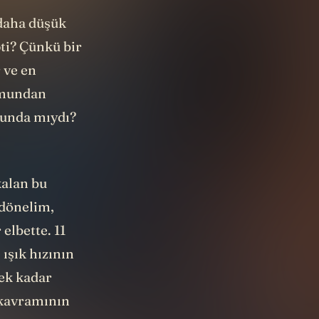
 daha düşük
ti? Çünkü bir
 ve en
umundan
runda mıydı?
kalan bu
 dönelim,
elbette. 11
 ışık hızının
ek kadar
y kavramının