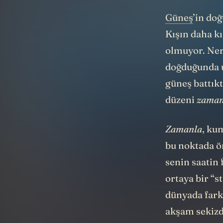
Güneş
’in do
Kışın daha kı
olmuyor. Ner
doğduğunda uy
güneş battıkt
düzeni
zama
Zamanla
, ku
bu noktada ön
senin saatin 
ortaya bir “s
dünyada farkl
akşam sekizd