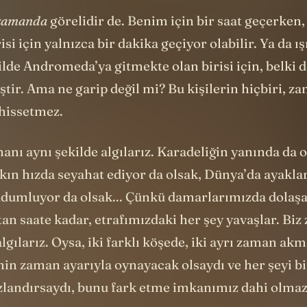
zamanda
görelidir de. Benim için bir saat geçerken,
si için yalnızca bir dakika geçiyor olabilir. Ya da ış
ilde Andromeda’ya gitmekte olan birisi için, belki d
tir. Ama ne garip değil mi? Bu kişilerin hiçbiri, z
hissetmez.
nı aynı şekilde algılarız. Karadeliğin yanında da 
akın hızda seyahat ediyor da olsak, Dünya’da ayakla
dumluyor da olsak... Çünkü damarlarımızda dolaş
n saate kadar, etrafımızdaki her şey yavaşlar. Biz
algılarız. Oysa, iki farklı köşede, iki ayrı zaman ak
enin zaman ayarıyla oynayacak olsaydı ve her şeyi b
ızlandırsaydı, bunu fark etme imkanımız dahi olmaz