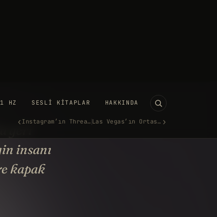
11 HZ
SESLI KITAPLAR
HAKKINDA
‹
›
Instagram’ın Threads’i Twitte…
Las Vegas’ın Ortasında Dev B…
aman bir yanılgıdan mı
aret?
TEMMUZ 2023
·
1.219 KELIME
UTUBE'DA IZLE →
a geri
in insanı
ye kapak