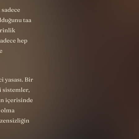
a sadece
olduğunu taa
rinlik
sadece hep
e
i yasası. Bir
 sistemler,
an içerisinde
z olma
zensizliğin