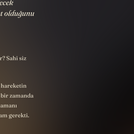
lecek
ret olduğunu
? Sahi siz
 hareketin
i bir zamanda
 Zamanı
am gerekti.