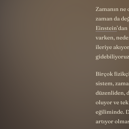
Zamanın ne o
zaman da deği
Einstein
’dan
varken, nede
ileriye akıy
gidebiliyoru
Birçok fizikç
sistem, zaman
düzenliden, d
oluyor ve te
eğiliminde. D
artıyor olmas