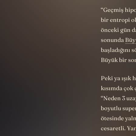
“
Geçmiş hipo
bir entropi 
önceki gün da
sonunda
Büy
başladığını 
Büyük bir so
Peki ya ışık 
kısımda çok ç
“Neden 3 uza
boyutlu
supe
ötesinde yal
cesaretli. Ya