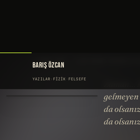
BARIŞ ÖZCAN
YAZILAR
›
FIZIK
·
FELSEFE
Zaman… As
gelmeyen 
da olsanı
da olsanı