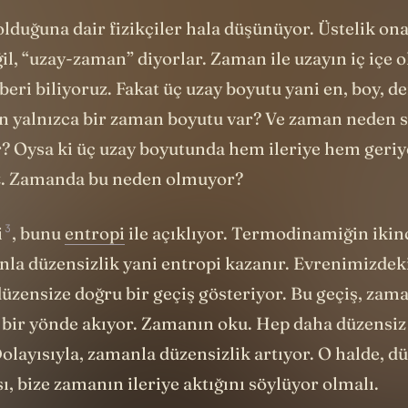
lduğuna dair fizikçiler hala düşünüyor. Üstelik on
l, “uzay-zaman” diyorlar. Zaman ile uzayın iç içe 
 beri biliyoruz.
Fakat üç uzay boyutu yani en, boy, de
n yalnızca bir zaman boyutu var? Ve zaman neden 
or? Oysa ki üç uzay boyutunda hem ileriye hem geriy
z. Zamanda bu neden olmuyor?
3
i
, bunu
entropi
ile açıklıyor. Termodinamiğin ikinc
la düzensizlik yani entropi kazanır. Evrenimizdeki
üzensize doğru bir geçiş gösteriyor. Bu geçiş, zam
k bir yönde akıyor. Zamanın oku. Hep daha düzensi
olayısıyla, zamanla düzensizlik artıyor. O halde, dü
ı, bize zamanın ileriye aktığını söylüyor olmalı.