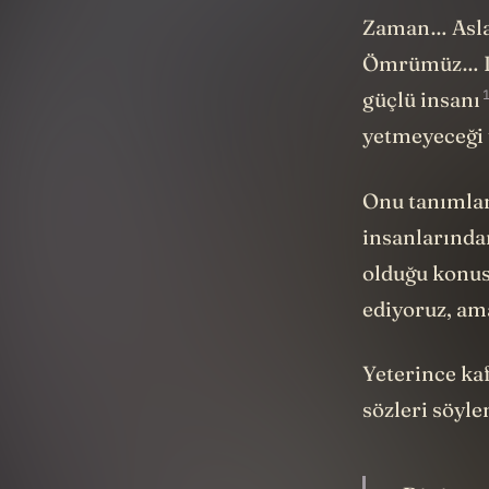
Zaman… Asla 
Ömrümüz… Dün
güçlü insanı
yetmeyeceği 
Onu tanımlam
insanlarından
olduğu konus
ediyoruz, am
Yeterince ka
sözleri
söyle