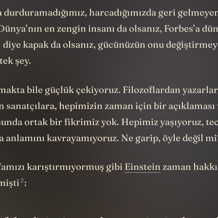
durduramadığımız, harcadığımızda geri gelmeyen 
ya’nın en zengin insanı da olsanız, Forbes’a
dün
1
diye kapak da olsanız, gücünüzün onu değiştirmey
tek şey.
akta bile güçlük çekiyoruz. Filozoflardan yazarlar
 sanatçılara, hepimizin zaman için bir açıklaması 
unda ortak bir fikrimiz yok. Hepimiz yaşıyoruz, te
a anlamını kavrayamıyoruz. Ne garip, öyle değil mi
famızı karıştırmıyormuş gibi
Einstein
zaman hakkı
2
mişti
: