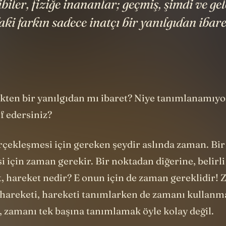
biler, fiziğe inananlar; geçmiş, şimdi ve ge
aki farkın sadece inatçı bir yanılgıdan iba
ten bir yanılgıdan mı ibaret? Niye tanımlanamıyor
if edersiniz?
erçekleşmesi için gereken şeydir aslında zaman. Bir
i için zaman gerekir. Bir noktadan diğerine, belirl
t, hareket nedir? E onun için de zaman gereklidir!
hareketi, hareketi tanımlarken de zamanı kullanm
, zamanı tek başına tanımlamak öyle kolay değil.