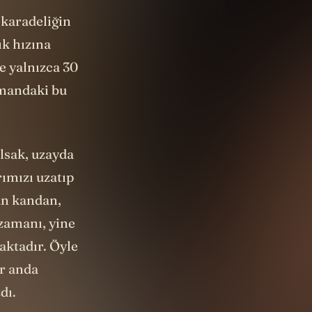
 karadeliğin
ık hızına
e yalnızca 30
amandaki bu
olsak, uzayda
rımızı uzatıp
an kandan,
 zamanı, yine
maktadır. Öyle
ir anda
dı.