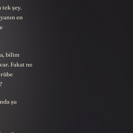
tek şey.
yanın en
e
a, bilim
var. Fakat ne
crübe
?
nda şu