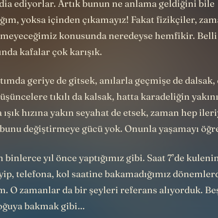
ddia ediyorlar. Artık bunun ne anlama geldiğini bile
ğım, yoksa içinden çıkamayız! Fakat fizikçiler, za
meyeceğimiz konusunda neredeyse hemfikir. Belli
nda kafalar çok karışık.
tımda geriye de gitsek, anılarla geçmişe de dalsak,
üşüncelere tıkılı da kalsak, hatta karadeliğin yakını
a ışık hızına yakın seyahat de etsek, zaman hep ileri
 bunu değiştirmeye gücü yok. Onunla yaşamayı öğr
 binlerce yıl önce yaptığımız gibi. Saat 7’de kuleni
yip, telefona, kol saatine bakamadığımız dönemler
. O zamanlar da bir şeyleri referans alıyorduk.
Be
ğuya bakmak gibi…