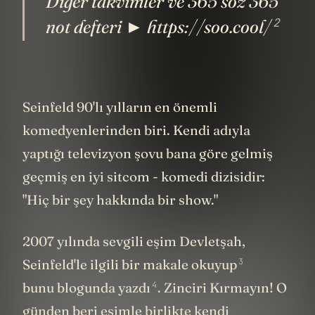
Diğer takvimler ve 365 söz 365
2
not defteri ► https://soo.cool/
Seinfeld 90'lı yılların en önemli
komedyenlerinden biri. Kendi adıyla
yaptığı televizyon şovu bana göre gelmiş
geçmiş en iyi sitcom - komedi dizisidir:
"Hiç bir şey hakkında bir show."
2007 yılında sevgili eşim Devletşah,
3
Seinfeld'le ilgili bir makale okuyup
4
bunu blogunda yazdı
. Zinciri Kırmayın! O
günden beri eşimle birlikte kendi