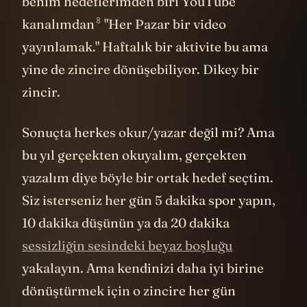
benim hedeflerimden biri YouTube
8
kanalımdan
"Her Pazar bir video
yayınlamak." Haftalık bir aktivite bu ama
yine de zincire dönüşebiliyor. Dikey bir
zincir.
Sonuçta herkes okur/yazar değil mi? Ama
bu yıl gerçekten okuyalım, gerçekten
yazalım diye böyle bir ortak hedef seçtim.
Siz isterseniz her gün 5 dakika spor yapın,
10 dakika düşünün ya da 20 dakika
sessizliğin sesindeki beyaz boşluğu
yakalayın. Ama kendinizi daha iyi birine
dönüştürmek için o zincire her gün