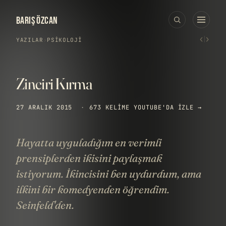
BARIŞ ÖZCAN
‹
›
YAZILAR
›
PSIKOLOJI
Zinciri Kırma
27 ARALIK 2015
·
673 KELIME
YOUTUBE'DA IZLE →
Hayatta uyguladığım en verimli
prensiplerden ikisini paylaşmak
istiyorum. İkincisini ben uydurdum, ama
ilkini bir komedyenden öğrendim.
Seinfeld'den.