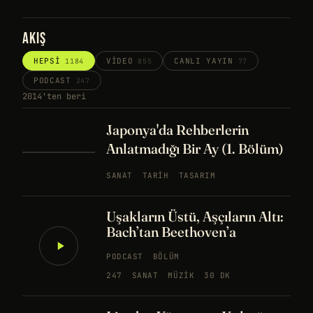
AKIŞ
HEPSI
VIDEO
CANLI YAYIN
1184
855
77
PODCAST
247
2014'ten beri
Japonya'da Rehberlerin
Anlatmadığı Bir Ay (1. Bölüm)
SANAT
TARIH
TASARIM
Uşakların Üstü, Aşçıların Altı:
Bach’tan Beethoven’a
PODCAST
BÖLÜM
247
SANAT
MÜZIK
30 DK