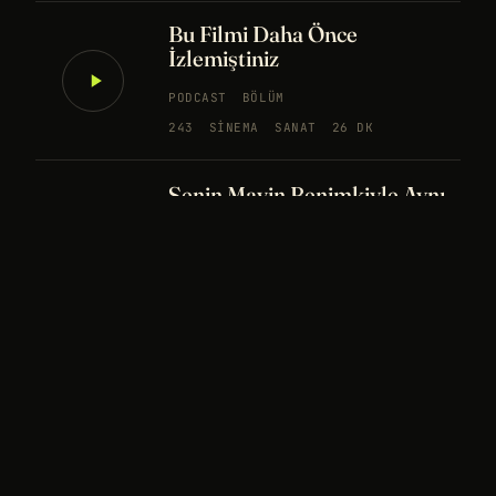
Bu Filmi Daha Önce
İzlemiştiniz
PODCAST
BÖLÜM
243
SINEMA
SANAT
26 DK
Senin Mavin Benimkiyle Aynı
mı?
NÖROBILIM
YAPAY ZEKA
FELSEFE
Merhaba Evren, Ben Dünyalı
PODCAST
BÖLÜM
242
UZAY
FELSEFE
26 DK
Bir Rüya Kaç Füze Eder?