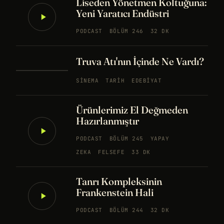
Liseden Yönetmen Koltuğuna:
Yeni Yaratıcı Endüstri
PODCAST
BÖLÜM 246
32 DK
Truva Atı'nın İçinde Ne Vardı?
SINEMA
TARIH
EDEBIYAT
Ürünlerimiz El Değmeden
Hazırlanmıştır
PODCAST
BÖLÜM 245
YAPAY
ZEKA
FELSEFE
33 DK
Tanrı Kompleksinin
Frankenstein Hali
PODCAST
BÖLÜM 244
32 DK