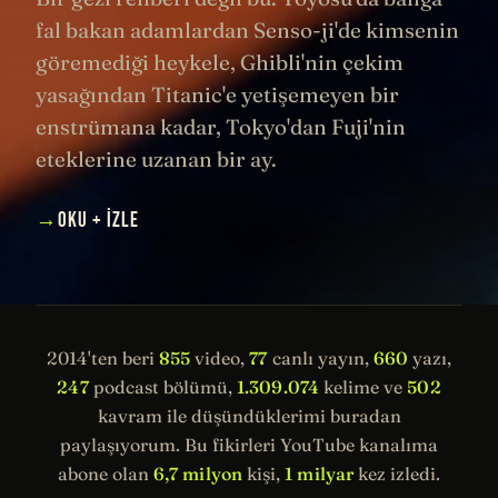
fal bakan adamlardan Senso-ji'de kimsenin
göremediği heykele, Ghibli'nin çekim
yasağından Titanic'e yetişemeyen bir
enstrümana kadar, Tokyo'dan Fuji'nin
eteklerine uzanan bir ay.
→
OKU + İZLE
2014'ten beri
855
video,
77
canlı yayın,
660
yazı,
247
podcast bölümü,
1.309.074
kelime ve
502
kavram ile düşündüklerimi buradan
paylaşıyorum. Bu fikirleri YouTube kanalıma
abone olan
6,7 milyon
kişi,
1 milyar
kez izledi.