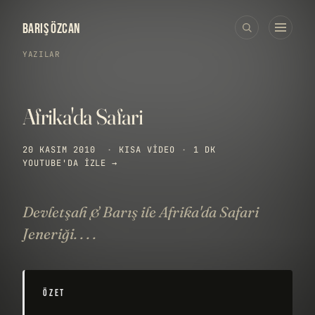
BARIŞ ÖZCAN
YAZILAR
Afrika'da Safari
20 KASIM 2010
·
KISA VIDEO
·
1 DK
YOUTUBE'DA IZLE →
Devletşah & Barış ile Afrika'da Safari
Jeneriği. . . .
ÖZET