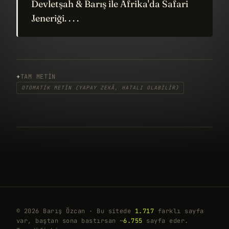
Devletşah & Barış ile Afrika'da Safari
Jeneriği. . . .
TAM METIN
OTOMATIK METIN (YAPAY ZEKÂ, HATALI OLABILIR)
© 2026 Barış Özcan · Bu sitede
1.717
farklı sayfa
var, baştan sona bastırsan ~
6.755
sayfa eder.