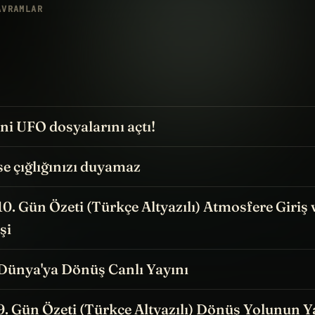
AVRAMLAR
i UFO dosyalarını açtı!
e çığlığınızı duyamaz
 10. Gün Özeti (Türkçe Altyazılı) Atmosfere Giriş 
şi
 Dünya'ya Dönüş Canlı Yayını
 9. Gün Özeti (Türkçe Altyazılı) Dönüş Yolunun Y