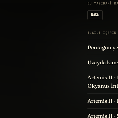
BU YAZIDAKI K
NASA
İLGILI IÇERIK
Pentagon yen
Uzayda kims
Artemis II -
Okyanus İni
Artemis II -
Artemis II -