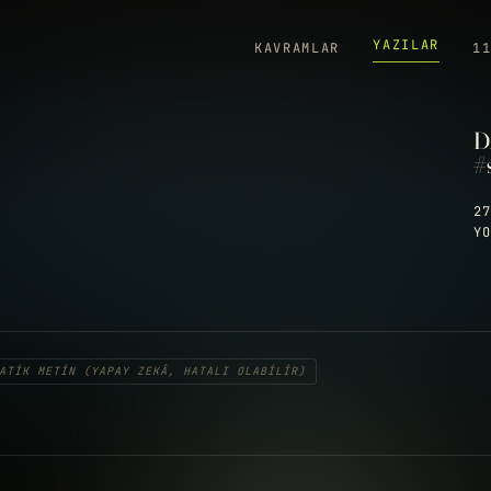
YAZILAR
KAVRAMLAR
1
D
#
27
YO
ATIK METIN (YAPAY ZEKÂ, HATALI OLABILIR)