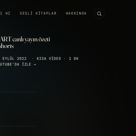
11 HZ
SESLI KITAPLAR
HAKKINDA
ART canlı yayın özeti
shorts
 EYLÜL 2022
·
KISA VIDEO
·
1 DK
UTUBE'DA IZLE →