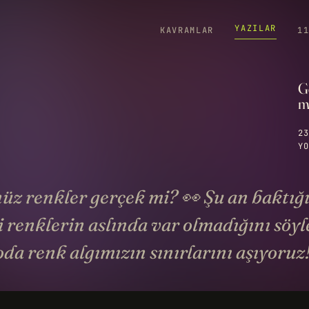
YAZILAR
KAVRAMLAR
1
G
m
23
YO
z renkler gerçek mi? 👀 Şu an baktığ
 renklerin aslında var olmadığını söy
da renk algımızın sınırlarını aşıyoruz