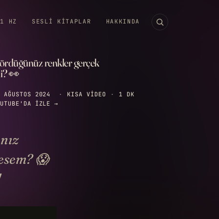
11 HZ
SESLI KITAPLAR
HAKKINDA
ördüğünüz renkler gerçek
i? 👀
 AĞUSTOS 2024
·
KISA VIDEO
·
1 DK
UTUBE'DA IZLE →
ınız
lesem? 😱
!