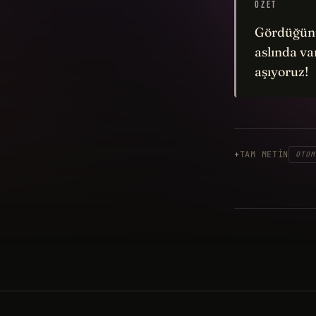
ÖZET
Gördüğünüz
aslında va
aşıyoruz!
TAM METIN
OTOM