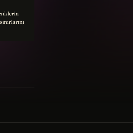
enklerin
ınırlarını