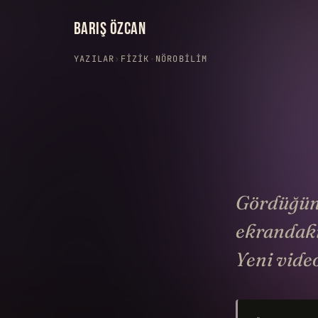
BARIŞ ÖZCAN
YAZILAR
›
FIZIK
·
NÖROBILIM
Gördüğünü
ekrandaki
Yeni video