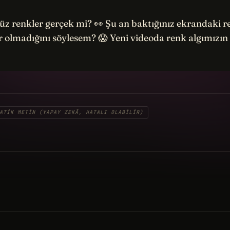
 renkler gerçek mi? 👀 Şu an baktığınız ekrandaki r
r olmadığını söylesem? 😱 Yeni videoda renk algımızın s
ATIK METIN (YAPAY ZEKÂ, HATALI OLABILIR)