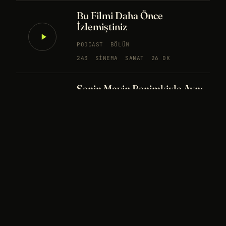
Bu Filmi Daha Önce
İzlemiştiniz
PODCAST
BÖLÜM
243
SINEMA
SANAT
26 DK
Senin Mavin Benimkiyle Aynı
mı?
NÖROBILIM
YAPAY ZEKA
FELSEFE
Merhaba Evren, Ben Dünyalı
PODCAST
BÖLÜM
242
UZAY
FELSEFE
26 DK
Bir Rüya Kaç Füze Eder?