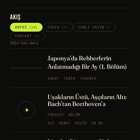
AKIŞ
HEPSI
VIDEO
CANLI YAYIN
1184
855
77
PODCAST
247
2014'ten beri
Japonya'da Rehberlerin
Anlatmadığı Bir Ay (1. Bölüm)
SANAT
TARIH
TASARIM
Uşakların Üstü, Aşçıların Altı:
Bach’tan Beethoven’a
PODCAST
BÖLÜM
247
SANAT
MÜZIK
30 DK