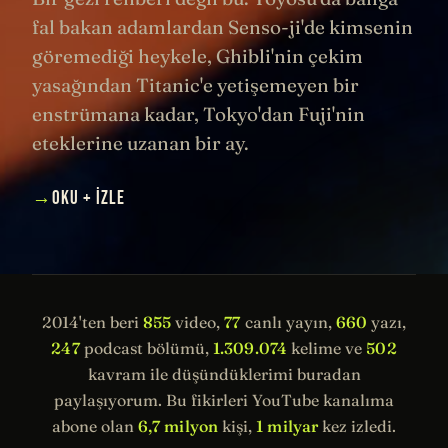
fal bakan adamlardan Senso-ji'de kimsenin
göremediği heykele, Ghibli'nin çekim
yasağından Titanic'e yetişemeyen bir
enstrümana kadar, Tokyo'dan Fuji'nin
eteklerine uzanan bir ay.
→
OKU + İZLE
2014'ten beri
855
video,
77
canlı yayın,
660
yazı,
247
podcast bölümü,
1.309.074
kelime ve
502
kavram ile düşündüklerimi buradan
paylaşıyorum. Bu fikirleri YouTube kanalıma
abone olan
6,7 milyon
kişi,
1 milyar
kez izledi.