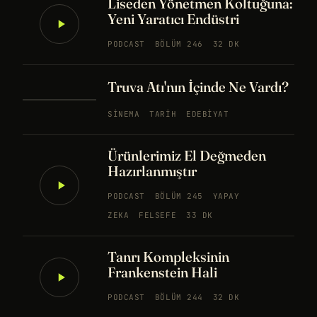
Liseden Yönetmen Koltuğuna:
Yeni Yaratıcı Endüstri
PODCAST
BÖLÜM 246
32 DK
Truva Atı'nın İçinde Ne Vardı?
SINEMA
TARIH
EDEBIYAT
Ürünlerimiz El Değmeden
Hazırlanmıştır
PODCAST
BÖLÜM 245
YAPAY
ZEKA
FELSEFE
33 DK
Tanrı Kompleksinin
Frankenstein Hali
PODCAST
BÖLÜM 244
32 DK