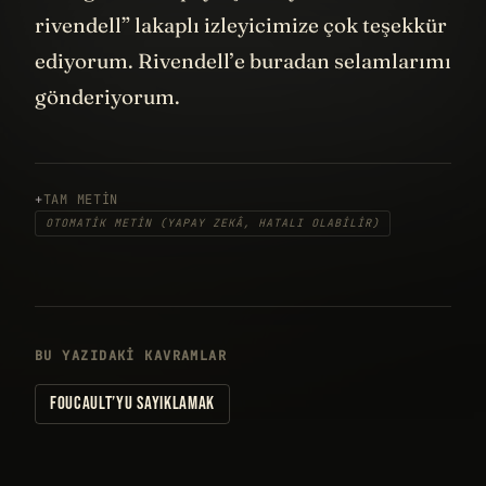
rivendell” lakaplı izleyicimize çok teşekkür
ediyorum. Rivendell’e buradan selamlarımı
gönderiyorum.
TAM METIN
OTOMATIK METIN (YAPAY ZEKÂ, HATALI OLABILIR)
BU YAZIDAKI KAVRAMLAR
FOUCAULT’YU SAYIKLAMAK