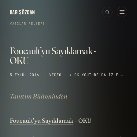
BARIŞ ÖZCAN
YAZILAR
›
FELSEFE
Foucault’yu Sayıklamak -
OKU
5 EYLÜL 2016
·
VIDEO
·
4 DK
YOUTUBE'DA IZLE →
Tanıtım Bülteninden
Foucault’yu Sayıklamak
- OKU