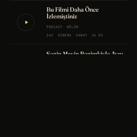
Bu Filmi Daha Önce
İzlemiştiniz
PODCAST
BÖLÜM
243
SINEMA
SANAT
26 DK
Senin Mavin Benimkiyle Aynı
mı?
NÖROBILIM
YAPAY ZEKA
FELSEFE
Merhaba Evren, Ben Dünyalı
PODCAST
BÖLÜM
242
UZAY
FELSEFE
26 DK
Bir Rüya Kaç Füze Eder?