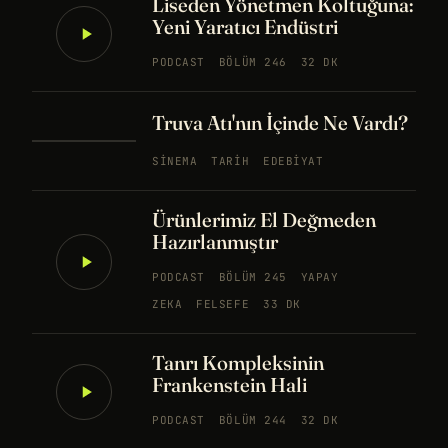
Liseden Yönetmen Koltuğuna:
Yeni Yaratıcı Endüstri
PODCAST
BÖLÜM 246
32 DK
Truva Atı'nın İçinde Ne Vardı?
SINEMA
TARIH
EDEBIYAT
Ürünlerimiz El Değmeden
Hazırlanmıştır
PODCAST
BÖLÜM 245
YAPAY
ZEKA
FELSEFE
33 DK
Tanrı Kompleksinin
Frankenstein Hali
PODCAST
BÖLÜM 244
32 DK