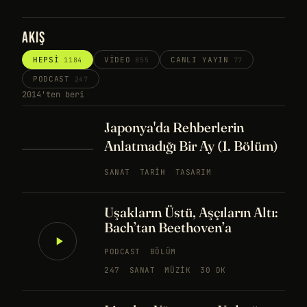
AKIŞ
HEPSI
VIDEO
CANLI YAYIN
1184
855
77
PODCAST
247
2014'ten beri
Japonya'da Rehberlerin
Anlatmadığı Bir Ay (1. Bölüm)
SANAT
TARIH
TASARIM
Uşakların Üstü, Aşçıların Altı:
Bach’tan Beethoven’a
PODCAST
BÖLÜM
247
SANAT
MÜZIK
30 DK