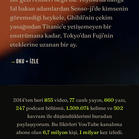
fal bakan adamlardan Senso-ji'de kimsenin
göremediği heykele, Ghibli'nin çekim
yasağından Titanic'e yetişemeyen bir
enstrümana kadar, Tokyo'dan Fuji'nin
eteklerine uzanan bir ay.
→
OKU + İZLE
2014'ten beri
855
video,
77
canlı yayın,
660
yazı,
247
podcast bölümü,
1.309.074
kelime ve
502
kavram ile düşündüklerimi buradan
paylaşıyorum. Bu fikirleri YouTube kanalıma
abone olan
6,7 milyon
kişi,
1 milyar
kez izledi.