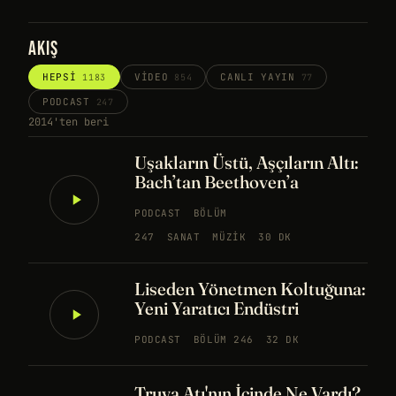
AKIŞ
HEPSI
VIDEO
CANLI YAYIN
1183
854
77
PODCAST
247
2014'ten beri
Uşakların Üstü, Aşçıların Altı:
Bach’tan Beethoven’a
PODCAST
BÖLÜM
247
SANAT
MÜZIK
30 DK
Liseden Yönetmen Koltuğuna:
Yeni Yaratıcı Endüstri
PODCAST
BÖLÜM 246
32 DK
Truva Atı'nın İçinde Ne Vardı?