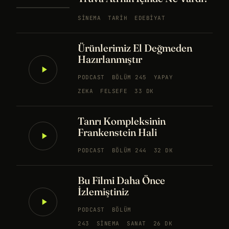
SINEMA
TARIH
EDEBIYAT
Ürünlerimiz El Değmeden
Hazırlanmıştır
PODCAST
BÖLÜM 245
YAPAY
ZEKA
FELSEFE
33 DK
Tanrı Kompleksinin
Frankenstein Hali
PODCAST
BÖLÜM 244
32 DK
Bu Filmi Daha Önce
İzlemiştiniz
PODCAST
BÖLÜM
243
SINEMA
SANAT
26 DK