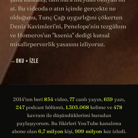
at. Bu videoda o atın içinde gerçekte ne
olduğunu, Tunç Çağı uygarlığını çökerten
Deniz Kavimleri'ni, Penelope'nin tezgâhını
ve Homeros'un "ksenia" dediği kutsal
misafirperverlik yasasını izliyoruz.
→
OKU + İZLE
2014'ten beri
854
video,
77
canlı yayın,
659
yazı,
247
podcast bölümü,
1.305.068
kelime ve
478
kavram ile düşündüklerimi buradan
paylaşıyorum. Bu fikirleri YouTube kanalıma
abone olan
6,7 milyon
kişi,
999 milyon
kez izledi.