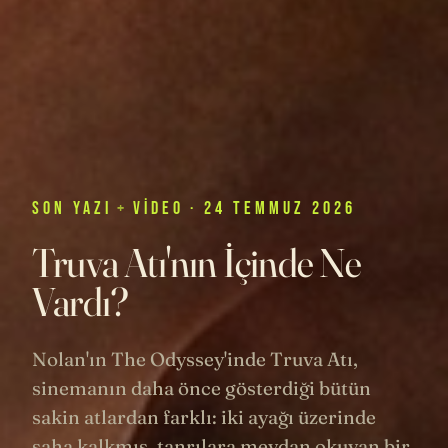
SON
YAZI
+
VIDEO
· 24 TEMMUZ 2026
Truva Atı'nın İçinde Ne
Vardı?
Nolan'ın The Odyssey'inde Truva Atı,
sinemanın daha önce gösterdiği bütün
sakin atlardan farklı: iki ayağı üzerinde
şaha kalkmış, tanrılara meydan okuyan bir