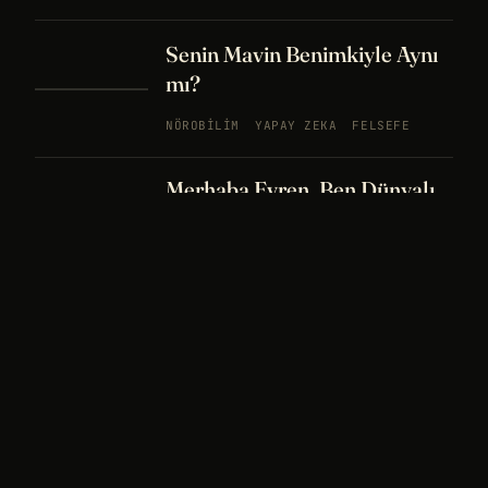
Senin Mavin Benimkiyle Aynı
mı?
NÖROBILIM
YAPAY ZEKA
FELSEFE
Merhaba Evren, Ben Dünyalı
PODCAST
BÖLÜM
242
UZAY
FELSEFE
26 DK
Bir Rüya Kaç Füze Eder?
PODCAST
BÖLÜM 241
UZAY
TARIH
32
DK
Sisin İçinde Bir Şey Yaşıyor