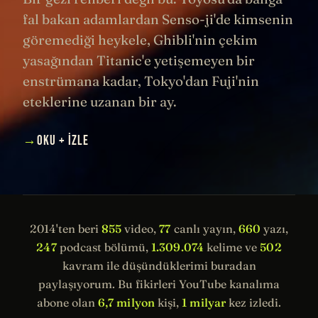
fal bakan adamlardan Senso-ji'de kimsenin
göremediği heykele, Ghibli'nin çekim
yasağından Titanic'e yetişemeyen bir
enstrümana kadar, Tokyo'dan Fuji'nin
eteklerine uzanan bir ay.
→
OKU + İZLE
2014'ten beri
855
video,
77
canlı yayın,
660
yazı,
247
podcast bölümü,
1.309.074
kelime ve
502
kavram ile düşündüklerimi buradan
paylaşıyorum. Bu fikirleri YouTube kanalıma
abone olan
6,7 milyon
kişi,
1 milyar
kez izledi.