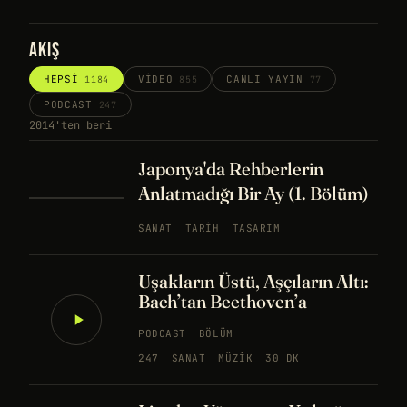
AKIŞ
HEPSI
VIDEO
CANLI YAYIN
1184
855
77
PODCAST
247
2014'ten beri
Japonya'da Rehberlerin
Anlatmadığı Bir Ay (1. Bölüm)
SANAT
TARIH
TASARIM
Uşakların Üstü, Aşçıların Altı:
Bach’tan Beethoven’a
PODCAST
BÖLÜM
247
SANAT
MÜZIK
30 DK