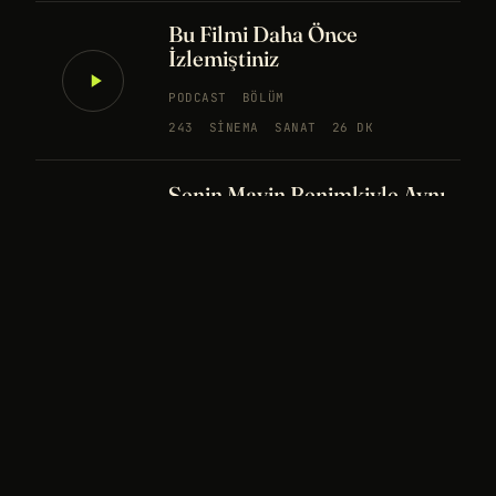
Bu Filmi Daha Önce
İzlemiştiniz
PODCAST
BÖLÜM
243
SINEMA
SANAT
26 DK
Senin Mavin Benimkiyle Aynı
mı?
NÖROBILIM
YAPAY ZEKA
FELSEFE
Merhaba Evren, Ben Dünyalı
PODCAST
BÖLÜM
242
UZAY
FELSEFE
26 DK
Bir Rüya Kaç Füze Eder?