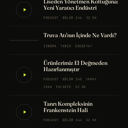
Liseden Yönetmen Koltuğuna:
Yeni Yaratıcı Endüstri
PODCAST
BÖLÜM 246
32 DK
Truva Atı'nın İçinde Ne Vardı?
SINEMA
TARIH
EDEBIYAT
Ürünlerimiz El Değmeden
Hazırlanmıştır
PODCAST
BÖLÜM 245
YAPAY
ZEKA
FELSEFE
33 DK
Tanrı Kompleksinin
Frankenstein Hali
PODCAST
BÖLÜM 244
32 DK