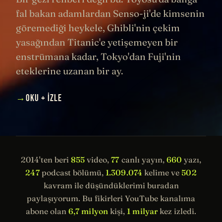
fal bakan adamlardan Senso-ji'de kimsenin
göremediği heykele, Ghibli'nin çekim
yasağından Titanic'e yetişemeyen bir
enstrümana kadar, Tokyo'dan Fuji'nin
eteklerine uzanan bir ay.
→
OKU + İZLE
2014'ten beri
855
video,
77
canlı yayın,
660
yazı,
247
podcast bölümü,
1.309.074
kelime ve
502
kavram ile düşündüklerimi buradan
paylaşıyorum. Bu fikirleri YouTube kanalıma
abone olan
6,7 milyon
kişi,
1 milyar
kez izledi.