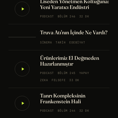
Liseden Yönetmen Koltuğuna:
Yeni Yaratıcı Endüstri
PODCAST
BÖLÜM 246
32 DK
Truva Atı'nın İçinde Ne Vardı?
SINEMA
TARIH
EDEBIYAT
Ürünlerimiz El Değmeden
Hazırlanmıştır
PODCAST
BÖLÜM 245
YAPAY
ZEKA
FELSEFE
33 DK
Tanrı Kompleksinin
Frankenstein Hali
PODCAST
BÖLÜM 244
32 DK