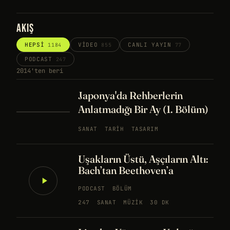
AKIŞ
HEPSI
VIDEO
CANLI YAYIN
1184
855
77
PODCAST
247
2014'ten beri
Japonya'da Rehberlerin
Anlatmadığı Bir Ay (1. Bölüm)
SANAT
TARIH
TASARIM
Uşakların Üstü, Aşçıların Altı:
Bach’tan Beethoven’a
PODCAST
BÖLÜM
247
SANAT
MÜZIK
30 DK