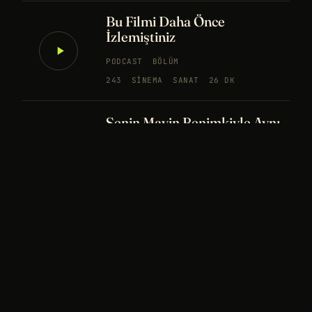
Bu Filmi Daha Önce
İzlemiştiniz
PODCAST
BÖLÜM
243
SINEMA
SANAT
26 DK
Senin Mavin Benimkiyle Aynı
mı?
NÖROBILIM
YAPAY ZEKA
FELSEFE
Merhaba Evren, Ben Dünyalı
PODCAST
BÖLÜM
242
UZAY
FELSEFE
26 DK
Bir Rüya Kaç Füze Eder?