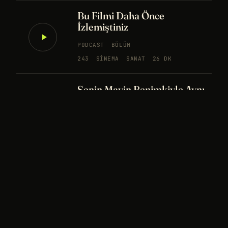
Bu Filmi Daha Önce
İzlemiştiniz
PODCAST
BÖLÜM
243
SINEMA
SANAT
26 DK
Senin Mavin Benimkiyle Aynı
mı?
NÖROBILIM
YAPAY ZEKA
FELSEFE
Merhaba Evren, Ben Dünyalı
PODCAST
BÖLÜM
242
UZAY
FELSEFE
26 DK
Bir Rüya Kaç Füze Eder?