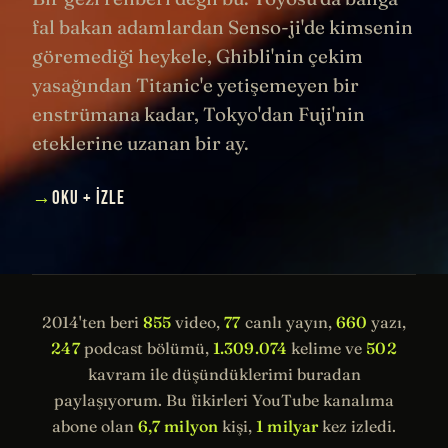
fal bakan adamlardan Senso-ji'de kimsenin
göremediği heykele, Ghibli'nin çekim
yasağından Titanic'e yetişemeyen bir
enstrümana kadar, Tokyo'dan Fuji'nin
eteklerine uzanan bir ay.
→
OKU + İZLE
2014'ten beri
855
video,
77
canlı yayın,
660
yazı,
247
podcast bölümü,
1.309.074
kelime ve
502
kavram ile düşündüklerimi buradan
paylaşıyorum. Bu fikirleri YouTube kanalıma
abone olan
6,7 milyon
kişi,
1 milyar
kez izledi.