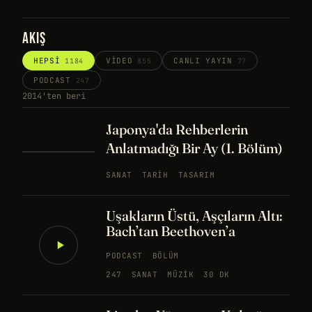
AKIŞ
HEPSI
VIDEO
CANLI YAYIN
1184
855
77
PODCAST
247
2014'ten beri
Japonya'da Rehberlerin
Anlatmadığı Bir Ay (1. Bölüm)
SANAT
TARIH
TASARIM
Uşakların Üstü, Aşçıların Altı:
Bach’tan Beethoven’a
PODCAST
BÖLÜM
247
SANAT
MÜZIK
30 DK