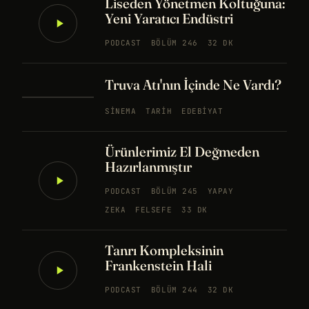
Liseden Yönetmen Koltuğuna:
Yeni Yaratıcı Endüstri
PODCAST
BÖLÜM 246
32 DK
Truva Atı'nın İçinde Ne Vardı?
SINEMA
TARIH
EDEBIYAT
Ürünlerimiz El Değmeden
Hazırlanmıştır
PODCAST
BÖLÜM 245
YAPAY
ZEKA
FELSEFE
33 DK
Tanrı Kompleksinin
Frankenstein Hali
PODCAST
BÖLÜM 244
32 DK