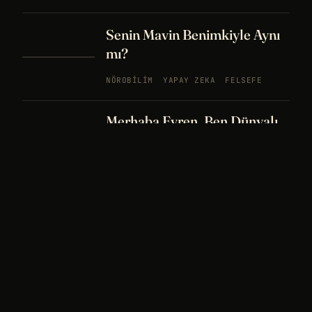
Senin Mavin Benimkiyle Aynı
mı?
NÖROBILIM
YAPAY ZEKA
FELSEFE
Merhaba Evren, Ben Dünyalı
PODCAST
BÖLÜM
242
UZAY
FELSEFE
26 DK
Bir Rüya Kaç Füze Eder?
PODCAST
BÖLÜM 241
UZAY
TARIH
32
DK
Sisin İçinde Bir Şey Yaşıyor