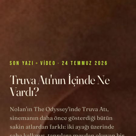
SON
YAZI
+
VIDEO
· 24 TEMMUZ 2026
Truva Atı'nın İçinde Ne
Vardı?
Nolan'ın The Odyssey'inde Truva Atı,
sinemanın daha önce gösterdiği bütün
sakin atlardan farklı: iki ayağı üzerinde
şaha kalkmış, tanrılara meydan okuyan bir