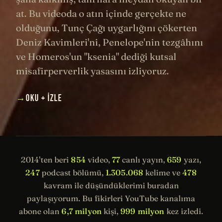
at. Bu videoda o atın içinde gerçekte ne
olduğunu, Tunç Çağı uygarlığını çökerten
Deniz Kavimleri'ni, Penelope'nin tezgâhını
ve Homeros'un "ksenia" dediği kutsal
misafirperverlik yasasını izliyoruz.
→
OKU + İZLE
2014'ten beri
854
video,
77
canlı yayın,
659
yazı,
247
podcast bölümü,
1.305.068
kelime ve
478
kavram ile düşündüklerimi buradan
paylaşıyorum. Bu fikirleri YouTube kanalıma
abone olan
6,7 milyon
kişi,
999 milyon
kez izledi.