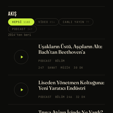
AKIŞ
HEPSI
VIDEO
CANLI YAYIN
1183
854
77
PODCAST
247
2014'ten beri
Uşakların Üstü, Aşçıların Altı:
Bach’tan Beethoven’a
PODCAST
BÖLÜM
247
SANAT
MÜZIK
30 DK
Liseden Yönetmen Koltuğuna:
Yeni Yaratıcı Endüstri
PODCAST
BÖLÜM 246
32 DK
Truva Atı'nın İçinde Ne Vardı?