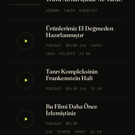
SINEMA
TARIH
EDEBIYAT
Ürünlerimiz El Değmeden
Hazırlanmıştır
PODCAST
BÖLÜM 245
YAPAY
ZEKA
FELSEFE
33 DK
Tanrı Kompleksinin
Frankenstein Hali
PODCAST
BÖLÜM 244
32 DK
Bu Filmi Daha Önce
İzlemiştiniz
PODCAST
BÖLÜM
243
SINEMA
SANAT
26 DK