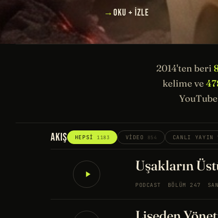
→
OKU + İZLE
2014'ten beri
kelime ve
47
YouTube 
AKIŞ
HEPSI
VIDEO
CANLI YAYIN
1183
854
Uşakların Üstü
PODCAST
BÖLÜM 247
SA
Liseden Yönet