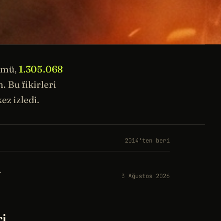
ümü,
1.305.068
 Bu fikirleri
ez izledi.
2014'ten beri
a
3 Ağustos 2026
ri