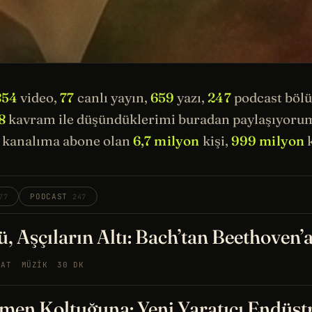
854
video,
77
canlı yayın,
659
yazı,
247
podcast böl
8
kavram ile düşündüklerimi buradan paylaşıyorum.
kanalıma abone olan
6,7 milyon
kişi,
999 milyon
k
PODCAST
77
247
, Aşçıların Altı: Bach’tan Beethoven’
NAT
MÜZIK
30 DK
men Koltuğuna: Yeni Yaratıcı Endüst