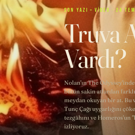
SON
YAZI
+
VIDEO
· 24 TE
Truva A
Vardı?
Nolan'ın The Odyssey'inde
bütün sakin atlardan farklı
meydan okuyan bir at. Bu v
Tunç Çağı uygarlığını çöke
tezgâhını ve Homeros'un "k
izliyoruz.