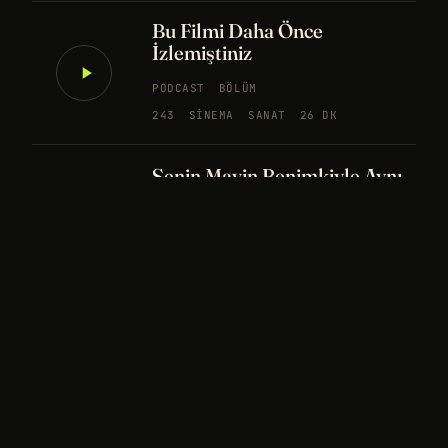
Bu Filmi Daha Önce
İzlemiştiniz
PODCAST
BÖLÜM
243
SINEMA
SANAT
26 DK
Senin Mavin Benimkiyle Aynı
mı?
NÖROBILIM
YAPAY ZEKA
FELSEFE
Merhaba Evren, Ben Dünyalı
PODCAST
BÖLÜM
242
UZAY
FELSEFE
26 DK
Bir Rüya Kaç Füze Eder?