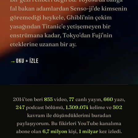
fal bakan adamlardan Senso-ji'de kimsenin
göremediği heykele, Ghibli'nin çekim
yasağından Titanic'e yetişemeyen bir
enstrümana kadar, Tokyo'dan Fuji'nin
eteklerine uzanan bir ay.
→
OKU + İZLE
2014'ten beri
855
video,
77
canlı yayın,
660
yazı,
247
podcast bölümü,
1.309.074
kelime ve
502
kavram ile düşündüklerimi buradan
paylaşıyorum. Bu fikirleri YouTube kanalıma
abone olan
6,7 milyon
kişi,
1 milyar
kez izledi.