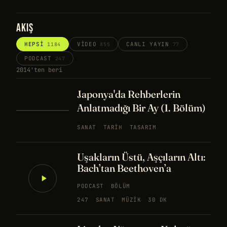
AKIŞ
HEPSI
VIDEO
CANLI YAYIN
1184
855
77
PODCAST
247
2014'ten beri
Japonya'da Rehberlerin
Anlatmadığı Bir Ay (1. Bölüm)
SANAT
TARIH
TASARIM
Uşakların Üstü, Aşçıların Altı:
Bach’tan Beethoven’a
PODCAST
BÖLÜM
247
SANAT
MÜZIK
30 DK