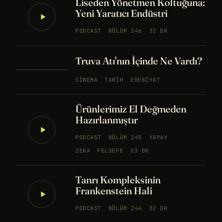
Liseden Yönetmen Koltuğuna:
Yeni Yaratıcı Endüstri
PODCAST
BÖLÜM 246
32 DK
Truva Atı'nın İçinde Ne Vardı?
SINEMA
TARIH
EDEBIYAT
Ürünlerimiz El Değmeden
Hazırlanmıştır
PODCAST
BÖLÜM 245
YAPAY
ZEKA
FELSEFE
33 DK
Tanrı Kompleksinin
Frankenstein Hali
PODCAST
BÖLÜM 244
32 DK