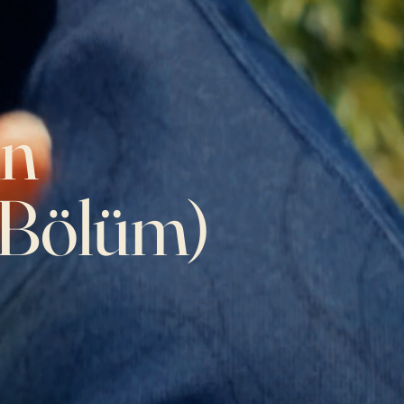
in
. Bölüm)