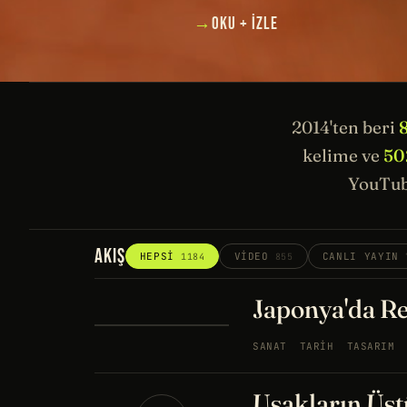
→
OKU + İZLE
2014'ten beri
kelime ve
50
YouTub
AKIŞ
HEPSI
VIDEO
CANLI YAYIN
1184
855
Japonya'da Re
SANAT
TARIH
TASARIM
Uşakların Üstü