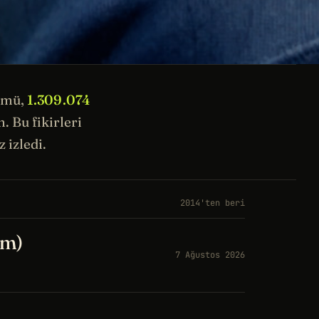
ümü,
1.309.074
 Bu fikirleri
 izledi.
2014'ten beri
üm)
7 Ağustos 2026
a