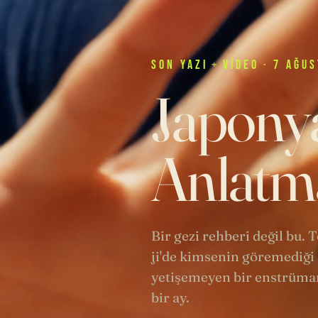
SON
YAZI
+
VIDEO
· 7 AĞUS
Japonya
Anlatma
Bir gezi rehberi değil bu.
ji'de kimsenin göremediği 
yetişemeyen bir enstrüman
bir ay.