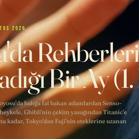
TOS 2026
'da Rehberler
dığı Bir Ay (1
 Toyosu'da balığa fal bakan adamlardan Senso-
heykele, Ghibli'nin çekim yasağından Titanic'e
a kadar, Tokyo'dan Fuji'nin eteklerine uzanan