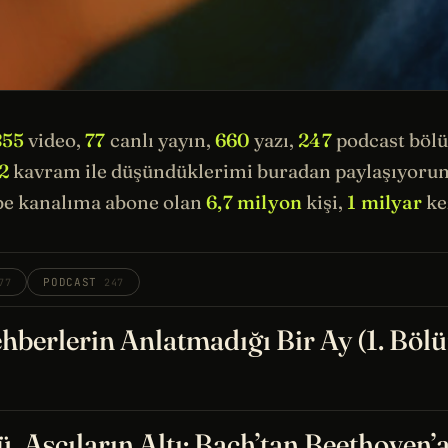
855
video,
77
canlı yayın,
660
yazı,
247
podcast böl
2
kavram ile düşündüklerimi buradan paylaşıyorum.
e kanalıma abone olan
6,7 milyon
kişi,
1 milyar
kez
PODCAST
77
247
hberlerin Anlatmadığı Bir Ay (1. Böl
, Aşçıların Altı: Bach’tan Beethoven’