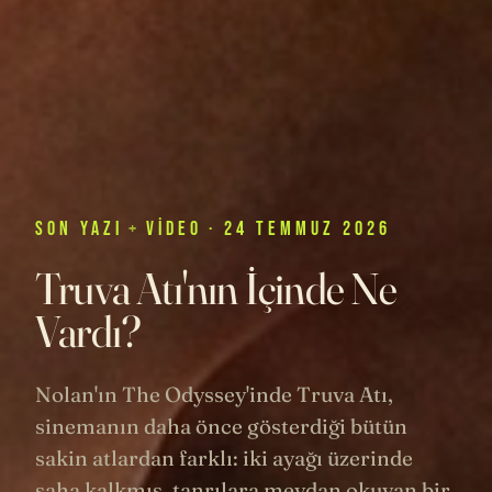
SON
YAZI
+
VIDEO
· 24 TEMMUZ 2026
Truva Atı'nın İçinde Ne
Vardı?
Nolan'ın The Odyssey'inde Truva Atı,
sinemanın daha önce gösterdiği bütün
sakin atlardan farklı: iki ayağı üzerinde
şaha kalkmış, tanrılara meydan okuyan bir