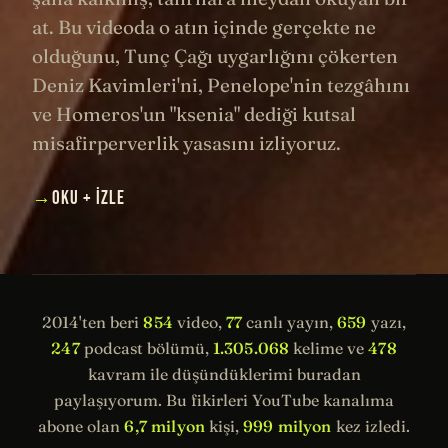
at. Bu videoda o atın içinde gerçekte ne
olduğunu, Tunç Çağı uygarlığını çökerten
Deniz Kavimleri'ni, Penelope'nin tezgâhını
ve Homeros'un "ksenia" dediği kutsal
misafirperverlik yasasını izliyoruz.
→
OKU + İZLE
2014'ten beri
854
video,
77
canlı yayın,
659
yazı,
247
podcast bölümü,
1.305.068
kelime ve
478
kavram ile düşündüklerimi buradan
paylaşıyorum. Bu fikirleri YouTube kanalıma
abone olan
6,7 milyon
kişi,
999 milyon
kez izledi.