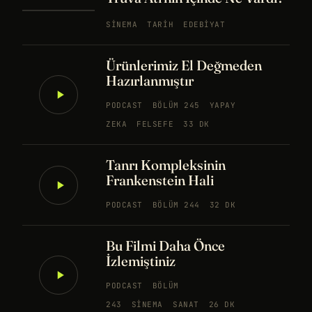
SINEMA
TARIH
EDEBIYAT
Ürünlerimiz El Değmeden
Hazırlanmıştır
PODCAST
BÖLÜM 245
YAPAY
ZEKA
FELSEFE
33 DK
Tanrı Kompleksinin
Frankenstein Hali
PODCAST
BÖLÜM 244
32 DK
Bu Filmi Daha Önce
İzlemiştiniz
PODCAST
BÖLÜM
243
SINEMA
SANAT
26 DK