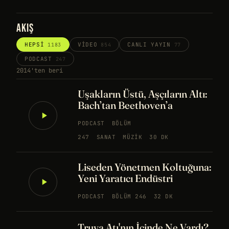
AKIŞ
HEPSI
VIDEO
CANLI YAYIN
1183
854
77
PODCAST
247
2014'ten beri
Uşakların Üstü, Aşçıların Altı:
Bach’tan Beethoven’a
PODCAST
BÖLÜM
247
SANAT
MÜZIK
30 DK
Liseden Yönetmen Koltuğuna:
Yeni Yaratıcı Endüstri
PODCAST
BÖLÜM 246
32 DK
Truva Atı'nın İçinde Ne Vardı?