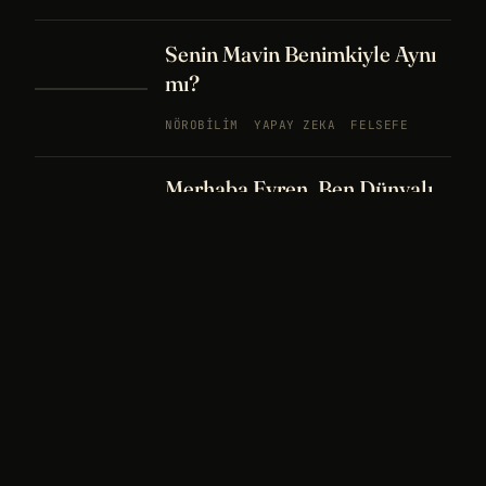
Senin Mavin Benimkiyle Aynı
mı?
NÖROBILIM
YAPAY ZEKA
FELSEFE
Merhaba Evren, Ben Dünyalı
PODCAST
BÖLÜM
242
UZAY
FELSEFE
26 DK
Bir Rüya Kaç Füze Eder?
PODCAST
BÖLÜM 241
UZAY
TARIH
32
DK
Sisin İçinde Bir Şey Yaşıyor