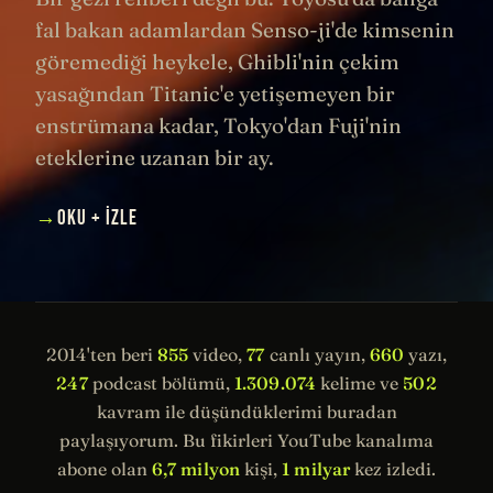
fal bakan adamlardan Senso-ji'de kimsenin
göremediği heykele, Ghibli'nin çekim
yasağından Titanic'e yetişemeyen bir
enstrümana kadar, Tokyo'dan Fuji'nin
eteklerine uzanan bir ay.
→
OKU + İZLE
2014'ten beri
855
video,
77
canlı yayın,
660
yazı,
247
podcast bölümü,
1.309.074
kelime ve
502
kavram ile düşündüklerimi buradan
paylaşıyorum. Bu fikirleri YouTube kanalıma
abone olan
6,7 milyon
kişi,
1 milyar
kez izledi.