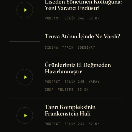
Liseden Yönetmen Koltuğuna:
Yeni Yaratıcı Endüstri
PODCAST
BÖLÜM 246
32 DK
Truva Atı'nın İçinde Ne Vardı?
SINEMA
TARIH
EDEBIYAT
Ürünlerimiz El Değmeden
Hazırlanmıştır
PODCAST
BÖLÜM 245
YAPAY
ZEKA
FELSEFE
33 DK
Tanrı Kompleksinin
Frankenstein Hali
PODCAST
BÖLÜM 244
32 DK