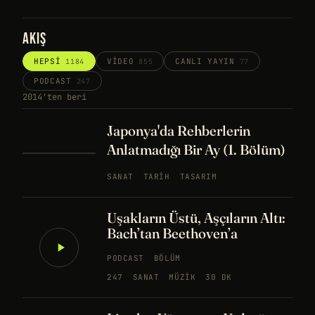
AKIŞ
HEPSI
VIDEO
CANLI YAYIN
1184
855
77
PODCAST
247
2014'ten beri
Japonya'da Rehberlerin
Anlatmadığı Bir Ay (1. Bölüm)
SANAT
TARIH
TASARIM
Uşakların Üstü, Aşçıların Altı:
Bach’tan Beethoven’a
PODCAST
BÖLÜM
247
SANAT
MÜZIK
30 DK