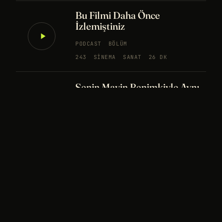
Bu Filmi Daha Önce
İzlemiştiniz
PODCAST
BÖLÜM
243
SINEMA
SANAT
26 DK
Senin Mavin Benimkiyle Aynı
mı?
NÖROBILIM
YAPAY ZEKA
FELSEFE
Merhaba Evren, Ben Dünyalı
PODCAST
BÖLÜM
242
UZAY
FELSEFE
26 DK
Bir Rüya Kaç Füze Eder?