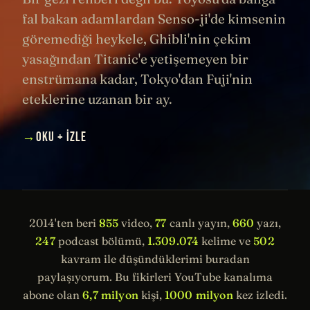
fal bakan adamlardan Senso-ji'de kimsenin
göremediği heykele, Ghibli'nin çekim
yasağından Titanic'e yetişemeyen bir
enstrümana kadar, Tokyo'dan Fuji'nin
eteklerine uzanan bir ay.
→
OKU + İZLE
2014'ten beri
855
video,
77
canlı yayın,
660
yazı,
247
podcast bölümü,
1.309.074
kelime ve
502
kavram ile düşündüklerimi buradan
paylaşıyorum. Bu fikirleri YouTube kanalıma
abone olan
6,7 milyon
kişi,
1000 milyon
kez izledi.