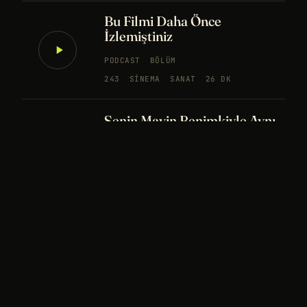
Bu Filmi Daha Önce
İzlemiştiniz
PODCAST
BÖLÜM
243
SINEMA
SANAT
26 DK
Senin Mavin Benimkiyle Aynı
mı?
NÖROBILIM
YAPAY ZEKA
FELSEFE
Merhaba Evren, Ben Dünyalı
PODCAST
BÖLÜM
242
UZAY
FELSEFE
26 DK
Bir Rüya Kaç Füze Eder?