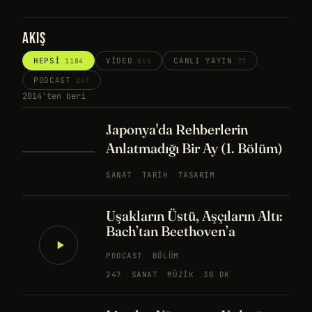
AKIŞ
HEPSI
VIDEO
CANLI YAYIN
1184
855
77
PODCAST
247
2014'ten beri
Japonya'da Rehberlerin
Anlatmadığı Bir Ay (1. Bölüm)
SANAT
TARIH
TASARIM
Uşakların Üstü, Aşçıların Altı:
Bach’tan Beethoven’a
PODCAST
BÖLÜM
247
SANAT
MÜZIK
30 DK