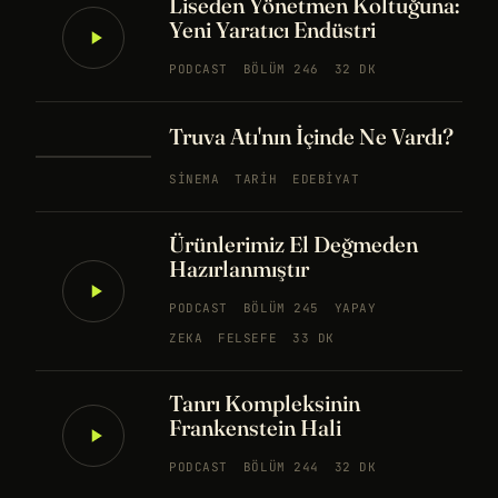
Liseden Yönetmen Koltuğuna:
Yeni Yaratıcı Endüstri
PODCAST
BÖLÜM 246
32 DK
Truva Atı'nın İçinde Ne Vardı?
SINEMA
TARIH
EDEBIYAT
Ürünlerimiz El Değmeden
Hazırlanmıştır
PODCAST
BÖLÜM 245
YAPAY
ZEKA
FELSEFE
33 DK
Tanrı Kompleksinin
Frankenstein Hali
PODCAST
BÖLÜM 244
32 DK