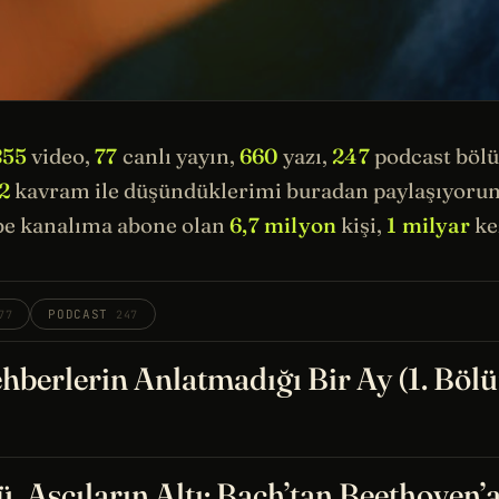
855
video,
77
canlı yayın,
660
yazı,
247
podcast böl
2
kavram ile düşündüklerimi buradan paylaşıyorum.
e kanalıma abone olan
6,7 milyon
kişi,
1 milyar
kez
PODCAST
77
247
hberlerin Anlatmadığı Bir Ay (1. Böl
, Aşçıların Altı: Bach’tan Beethoven’