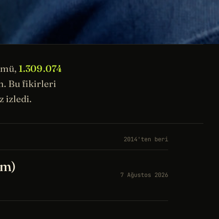
ümü,
1.309.074
 Bu fikirleri
 izledi.
2014'ten beri
üm)
7 Ağustos 2026
a