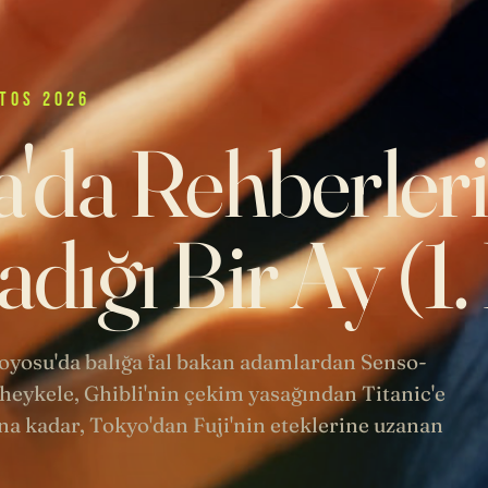
TOS 2026
'da Rehberler
dığı Bir Ay (1
 Toyosu'da balığa fal bakan adamlardan Senso-
heykele, Ghibli'nin çekim yasağından Titanic'e
a kadar, Tokyo'dan Fuji'nin eteklerine uzanan