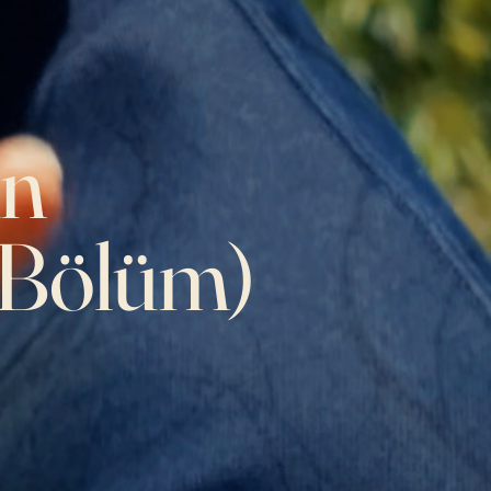
in
. Bölüm)