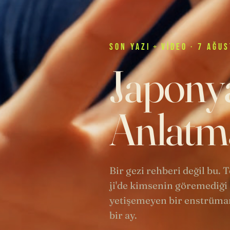
SON
YAZI
+
VIDEO
· 7 AĞUS
Japonya
Anlatma
Bir gezi rehberi değil bu.
ji'de kimsenin göremediği 
yetişemeyen bir enstrüman
bir ay.