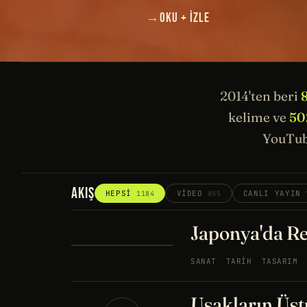
→
OKU + İZLE
2014'ten beri
kelime ve
50
YouTub
AKIŞ
HEPSI
VIDEO
CANLI YAYIN
1184
855
Japonya'da Re
SANAT
TARIH
TASARIM
Uşakların Üstü