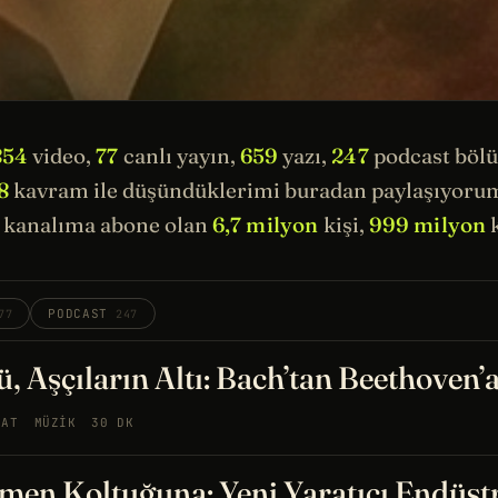
854
video,
77
canlı yayın,
659
yazı,
247
podcast böl
8
kavram ile düşündüklerimi buradan paylaşıyorum.
kanalıma abone olan
6,7 milyon
kişi,
999 milyon
k
PODCAST
77
247
, Aşçıların Altı: Bach’tan Beethoven’
NAT
MÜZIK
30 DK
men Koltuğuna: Yeni Yaratıcı Endüst