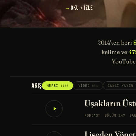
→
OKU + İZLE
2014'ten beri
kelime ve
47
YouTube 
AKIŞ
HEPSI
VIDEO
CANLI YAYIN
1183
854
Uşakların Üstü
PODCAST
BÖLÜM 247
SA
Liseden Yönet