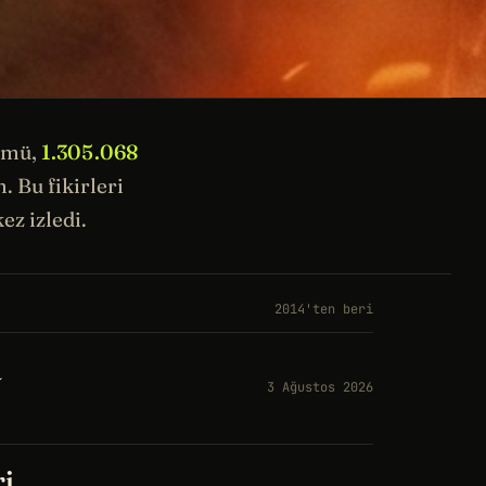
ümü,
1.305.068
 Bu fikirleri
ez izledi.
2014'ten beri
a
3 Ağustos 2026
ri