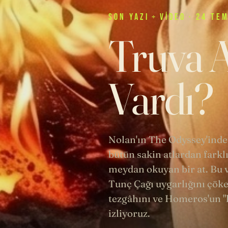
SON
YAZI
+
VIDEO
· 24 TE
Truva A
Vardı?
Nolan'ın The Odyssey'inde
bütün sakin atlardan farklı
meydan okuyan bir at. Bu v
Tunç Çağı uygarlığını çöke
tezgâhını ve Homeros'un "k
izliyoruz.