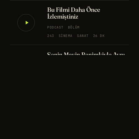
Bu Filmi Daha Önce
İzlemiştiniz
PODCAST
BÖLÜM
243
SINEMA
SANAT
26 DK
Senin Mavin Benimkiyle Aynı
mı?
NÖROBILIM
YAPAY ZEKA
FELSEFE
Merhaba Evren, Ben Dünyalı
PODCAST
BÖLÜM
242
UZAY
FELSEFE
26 DK
Bir Rüya Kaç Füze Eder?