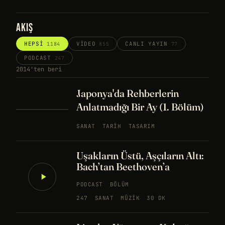
AKIŞ
HEPSI
VIDEO
CANLI YAYIN
1184
855
77
PODCAST
247
2014'ten beri
Japonya'da Rehberlerin
Anlatmadığı Bir Ay (1. Bölüm)
SANAT
TARIH
TASARIM
Uşakların Üstü, Aşçıların Altı:
Bach’tan Beethoven’a
PODCAST
BÖLÜM
247
SANAT
MÜZIK
30 DK