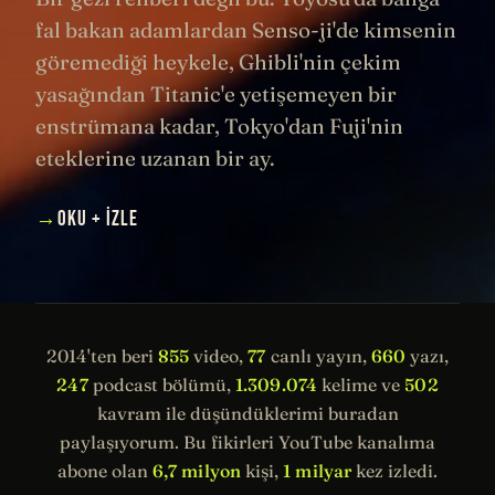
fal bakan adamlardan Senso-ji'de kimsenin
göremediği heykele, Ghibli'nin çekim
yasağından Titanic'e yetişemeyen bir
enstrümana kadar, Tokyo'dan Fuji'nin
eteklerine uzanan bir ay.
→
OKU + İZLE
2014'ten beri
855
video,
77
canlı yayın,
660
yazı,
247
podcast bölümü,
1.309.074
kelime ve
502
kavram ile düşündüklerimi buradan
paylaşıyorum. Bu fikirleri YouTube kanalıma
abone olan
6,7 milyon
kişi,
1 milyar
kez izledi.