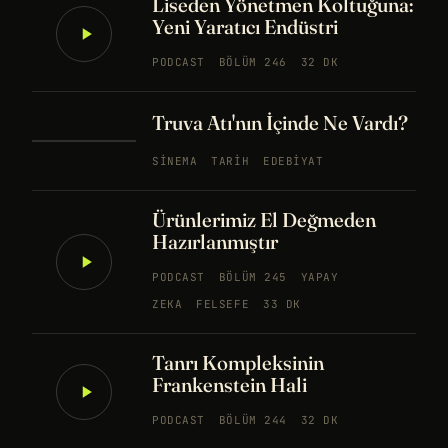
Liseden Yönetmen Koltuğuna:
Yeni Yaratıcı Endüstri
PODCAST
BÖLÜM 246
32 DK
Truva Atı'nın İçinde Ne Vardı?
SINEMA
TARIH
EDEBIYAT
Ürünlerimiz El Değmeden
Hazırlanmıştır
PODCAST
BÖLÜM 245
YAPAY
ZEKA
FELSEFE
33 DK
Tanrı Kompleksinin
Frankenstein Hali
PODCAST
BÖLÜM 244
32 DK