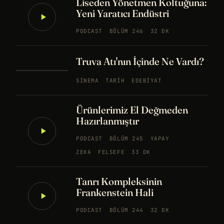
Liseden Yönetmen Koltuğuna:
Yeni Yaratıcı Endüstri
PODCAST
BÖLÜM 246
32 DK
Truva Atı'nın İçinde Ne Vardı?
SINEMA
TARIH
EDEBIYAT
Ürünlerimiz El Değmeden
Hazırlanmıştır
PODCAST
BÖLÜM 245
YAPAY
ZEKA
FELSEFE
33 DK
Tanrı Kompleksinin
Frankenstein Hali
PODCAST
BÖLÜM 244
32 DK