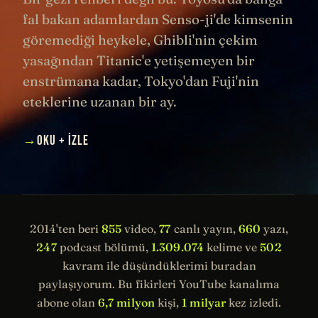
fal bakan adamlardan Senso-ji'de kimsenin
göremediği heykele, Ghibli'nin çekim
yasağından Titanic'e yetişemeyen bir
enstrümana kadar, Tokyo'dan Fuji'nin
eteklerine uzanan bir ay.
→
OKU + İZLE
2014'ten beri
855
video,
77
canlı yayın,
660
yazı,
247
podcast bölümü,
1.309.074
kelime ve
502
kavram ile düşündüklerimi buradan
paylaşıyorum. Bu fikirleri YouTube kanalıma
abone olan
6,7 milyon
kişi,
1 milyar
kez izledi.