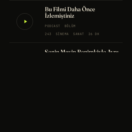
Bu Filmi Daha Önce
İzlemiştiniz
PODCAST
BÖLÜM
243
SINEMA
SANAT
26 DK
Senin Mavin Benimkiyle Aynı
mı?
NÖROBILIM
YAPAY ZEKA
FELSEFE
Merhaba Evren, Ben Dünyalı
PODCAST
BÖLÜM
242
UZAY
FELSEFE
26 DK
Bir Rüya Kaç Füze Eder?