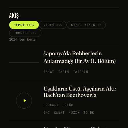
AKIŞ
HEPSI
VIDEO
CANLI YAYIN
1184
855
77
PODCAST
247
2014'ten beri
Japonya'da Rehberlerin
Anlatmadığı Bir Ay (1. Bölüm)
SANAT
TARIH
TASARIM
Uşakların Üstü, Aşçıların Altı:
Bach’tan Beethoven’a
PODCAST
BÖLÜM
247
SANAT
MÜZIK
30 DK