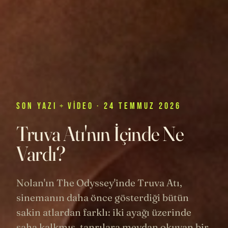
SON
YAZI
+
VIDEO
· 24 TEMMUZ 2026
Truva Atı'nın İçinde Ne
Vardı?
Nolan'ın The Odyssey'inde Truva Atı,
sinemanın daha önce gösterdiği bütün
sakin atlardan farklı: iki ayağı üzerinde
şaha kalkmış, tanrılara meydan okuyan bir