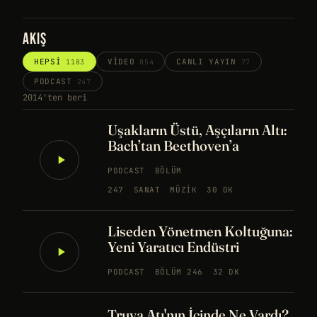
AKIŞ
HEPSI
VIDEO
CANLI YAYIN
1183
854
77
PODCAST
247
2014'ten beri
Uşakların Üstü, Aşçıların Altı:
Bach’tan Beethoven’a
PODCAST
BÖLÜM
247
SANAT
MÜZIK
30 DK
Liseden Yönetmen Koltuğuna:
Yeni Yaratıcı Endüstri
PODCAST
BÖLÜM 246
32 DK
Truva Atı'nın İçinde Ne Vardı?