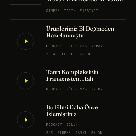
SINEMA
TARIH
EDEBIYAT
Ürünlerimiz El Değmeden
Hazırlanmıştır
PODCAST
BÖLÜM 245
YAPAY
ZEKA
FELSEFE
33 DK
Tanrı Kompleksinin
Frankenstein Hali
PODCAST
BÖLÜM 244
32 DK
Bu Filmi Daha Önce
İzlemiştiniz
PODCAST
BÖLÜM
243
SINEMA
SANAT
26 DK