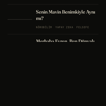
Senin Mavin Benimkiyle Aynı
mı?
NÖROBILIM
YAPAY ZEKA
FELSEFE
Merhaba Evren, Ben Dünyalı
PODCAST
BÖLÜM
242
UZAY
FELSEFE
26 DK
Bir Rüya Kaç Füze Eder?
PODCAST
BÖLÜM 241
UZAY
TARIH
32
DK
Sisin İçinde Bir Şey Yaşıyor