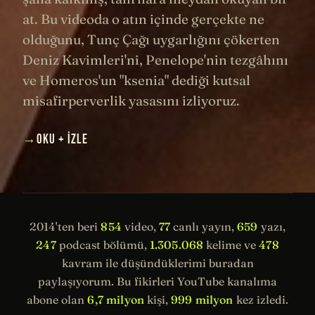
at. Bu videoda o atın içinde gerçekte ne
olduğunu, Tunç Çağı uygarlığını çökerten
Deniz Kavimleri'ni, Penelope'nin tezgâhını
ve Homeros'un "ksenia" dediği kutsal
misafirperverlik yasasını izliyoruz.
→
OKU + İZLE
2014'ten beri
854
video,
77
canlı yayın,
659
yazı,
247
podcast bölümü,
1.305.068
kelime ve
478
kavram ile düşündüklerimi buradan
paylaşıyorum. Bu fikirleri YouTube kanalıma
abone olan
6,7 milyon
kişi,
999 milyon
kez izledi.