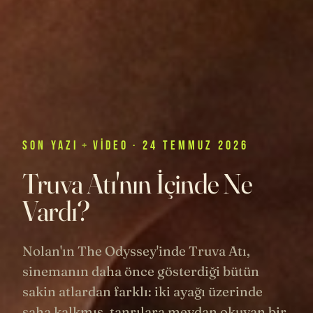
SON
YAZI
+
VIDEO
· 24 TEMMUZ 2026
Truva Atı'nın İçinde Ne
Vardı?
Nolan'ın The Odyssey'inde Truva Atı,
sinemanın daha önce gösterdiği bütün
sakin atlardan farklı: iki ayağı üzerinde
şaha kalkmış, tanrılara meydan okuyan bir