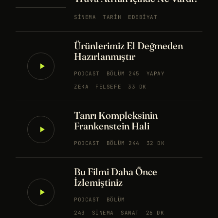
SINEMA
TARIH
EDEBIYAT
Ürünlerimiz El Değmeden
Hazırlanmıştır
PODCAST
BÖLÜM 245
YAPAY
ZEKA
FELSEFE
33 DK
Tanrı Kompleksinin
Frankenstein Hali
PODCAST
BÖLÜM 244
32 DK
Bu Filmi Daha Önce
İzlemiştiniz
PODCAST
BÖLÜM
243
SINEMA
SANAT
26 DK