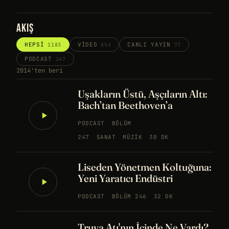
AKIŞ
HEPSI
VIDEO
CANLI YAYIN
1183
854
77
PODCAST
247
2014'ten beri
Uşakların Üstü, Aşçıların Altı:
Bach’tan Beethoven’a
PODCAST
BÖLÜM
247
SANAT
MÜZIK
30 DK
Liseden Yönetmen Koltuğuna:
Yeni Yaratıcı Endüstri
PODCAST
BÖLÜM 246
32 DK
Truva Atı'nın İçinde Ne Vardı?