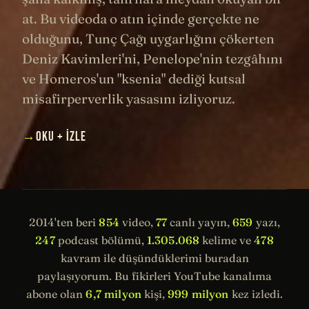
at. Bu videoda o atın içinde gerçekte ne
olduğunu, Tunç Çağı uygarlığını çökerten
Deniz Kavimleri'ni, Penelope'nin tezgâhını
ve Homeros'un "ksenia" dediği kutsal
misafirperverlik yasasını izliyoruz.
→
OKU + İZLE
2014'ten beri
854
video,
77
canlı yayın,
659
yazı,
247
podcast bölümü,
1.305.068
kelime ve
478
kavram ile düşündüklerimi buradan
paylaşıyorum. Bu fikirleri YouTube kanalıma
abone olan
6,7 milyon
kişi,
999 milyon
kez izledi.