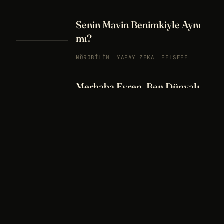
Senin Mavin Benimkiyle Aynı
mı?
NÖROBILIM
YAPAY ZEKA
FELSEFE
Merhaba Evren, Ben Dünyalı
PODCAST
BÖLÜM
242
UZAY
FELSEFE
26 DK
Bir Rüya Kaç Füze Eder?
PODCAST
BÖLÜM 241
UZAY
TARIH
32
DK
Sisin İçinde Bir Şey Yaşıyor