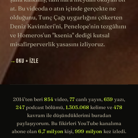
at. Bu videoda o atın içinde gerçekte ne
olduğunu, Tunç Çağı uygarlığını çökerten
Deniz Kavimleri'ni, Penelope'nin tezgâhını
ve Homeros'un "ksenia" dediği kutsal
misafirperverlik yasasını izliyoruz.
→
OKU + İZLE
2014'ten beri
854
video,
77
canlı yayın,
659
yazı,
247
podcast bölümü,
1.305.068
kelime ve
478
kavram ile düşündüklerimi buradan
paylaşıyorum. Bu fikirleri YouTube kanalıma
abone olan
6,7 milyon
kişi,
999 milyon
kez izledi.