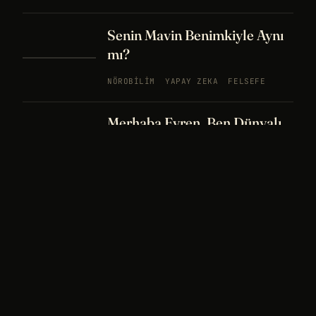
Senin Mavin Benimkiyle Aynı
mı?
NÖROBILIM
YAPAY ZEKA
FELSEFE
Merhaba Evren, Ben Dünyalı
PODCAST
BÖLÜM
242
UZAY
FELSEFE
26 DK
Bir Rüya Kaç Füze Eder?
PODCAST
BÖLÜM 241
UZAY
TARIH
32
DK
Sisin İçinde Bir Şey Yaşıyor