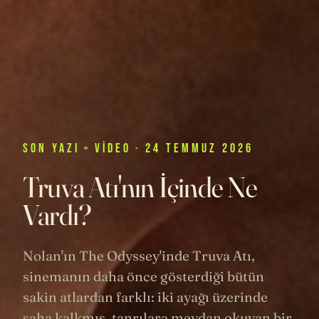
SON
YAZI
+
VIDEO
· 24 TEMMUZ 2026
Truva Atı'nın İçinde Ne
Vardı?
Nolan'ın The Odyssey'inde Truva Atı,
sinemanın daha önce gösterdiği bütün
sakin atlardan farklı: iki ayağı üzerinde
şaha kalkmış, tanrılara meydan okuyan bir