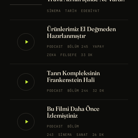
SINEMA
TARIH
EDEBIYAT
Ürünlerimiz El Değmeden
Hazırlanmıştır
PODCAST
BÖLÜM 245
YAPAY
ZEKA
FELSEFE
33 DK
Tanrı Kompleksinin
Frankenstein Hali
PODCAST
BÖLÜM 244
32 DK
Bu Filmi Daha Önce
İzlemiştiniz
PODCAST
BÖLÜM
243
SINEMA
SANAT
26 DK