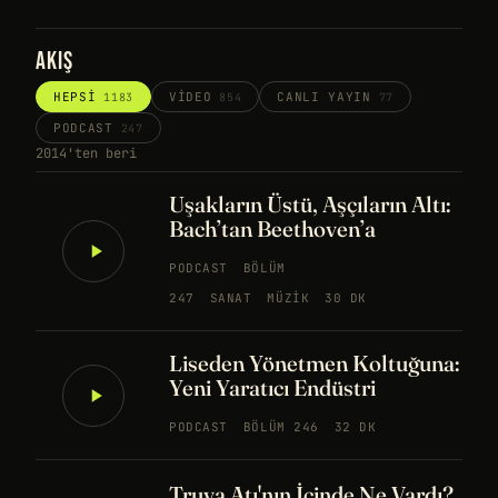
AKIŞ
HEPSI
VIDEO
CANLI YAYIN
1183
854
77
PODCAST
247
2014'ten beri
Uşakların Üstü, Aşçıların Altı:
Bach’tan Beethoven’a
PODCAST
BÖLÜM
247
SANAT
MÜZIK
30 DK
Liseden Yönetmen Koltuğuna:
Yeni Yaratıcı Endüstri
PODCAST
BÖLÜM 246
32 DK
Truva Atı'nın İçinde Ne Vardı?