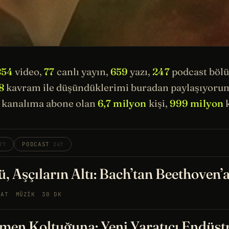
854
video,
77
canlı yayın,
659
yazı,
247
podcast böl
8
kavram ile düşündüklerimi buradan paylaşıyorum.
kanalıma abone olan
6,7 milyon
kişi,
999 milyon
k
PODCAST
77
247
, Aşçıların Altı: Bach’tan Beethoven’
NAT
MÜZIK
30 DK
men Koltuğuna: Yeni Yaratıcı Endüst