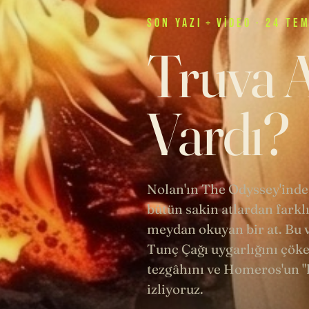
SON
YAZI
+
VIDEO
· 24 TE
Truva A
Vardı?
Nolan'ın The Odyssey'inde
bütün sakin atlardan farklı
meydan okuyan bir at. Bu v
Tunç Çağı uygarlığını çöke
tezgâhını ve Homeros'un "k
izliyoruz.