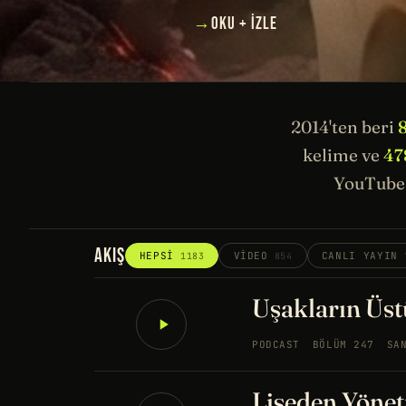
→
OKU + İZLE
2014'ten beri
kelime ve
47
YouTube 
AKIŞ
HEPSI
VIDEO
CANLI YAYIN
1183
854
Uşakların Üstü
PODCAST
BÖLÜM 247
SA
Liseden Yönet