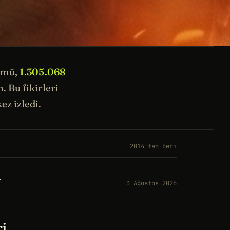
ümü,
1.305.068
 Bu fikirleri
ez izledi.
2014'ten beri
a
3 Ağustos 2026
ri