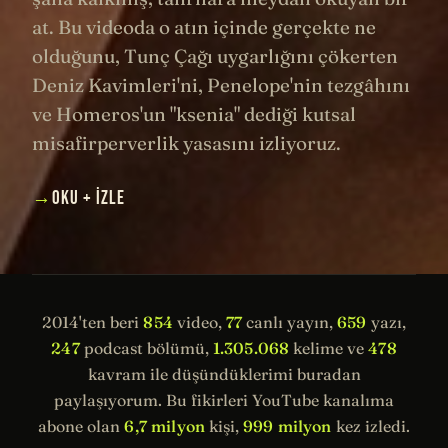
at. Bu videoda o atın içinde gerçekte ne
olduğunu, Tunç Çağı uygarlığını çökerten
Deniz Kavimleri'ni, Penelope'nin tezgâhını
ve Homeros'un "ksenia" dediği kutsal
misafirperverlik yasasını izliyoruz.
→
OKU + İZLE
2014'ten beri
854
video,
77
canlı yayın,
659
yazı,
247
podcast bölümü,
1.305.068
kelime ve
478
kavram ile düşündüklerimi buradan
paylaşıyorum. Bu fikirleri YouTube kanalıma
abone olan
6,7 milyon
kişi,
999 milyon
kez izledi.