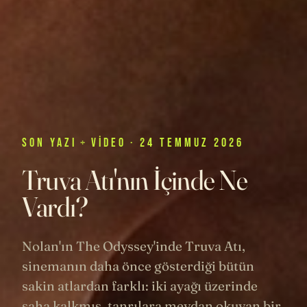
SON
YAZI
+
VIDEO
· 24 TEMMUZ 2026
Truva Atı'nın İçinde Ne
Vardı?
Nolan'ın The Odyssey'inde Truva Atı,
sinemanın daha önce gösterdiği bütün
sakin atlardan farklı: iki ayağı üzerinde
şaha kalkmış, tanrılara meydan okuyan bir