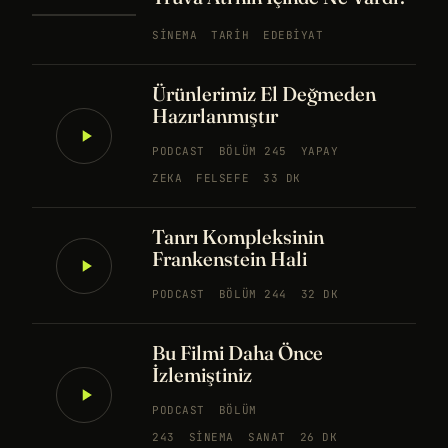
SINEMA
TARIH
EDEBIYAT
Ürünlerimiz El Değmeden
Hazırlanmıştır
PODCAST
BÖLÜM 245
YAPAY
ZEKA
FELSEFE
33 DK
Tanrı Kompleksinin
Frankenstein Hali
PODCAST
BÖLÜM 244
32 DK
Bu Filmi Daha Önce
İzlemiştiniz
PODCAST
BÖLÜM
243
SINEMA
SANAT
26 DK