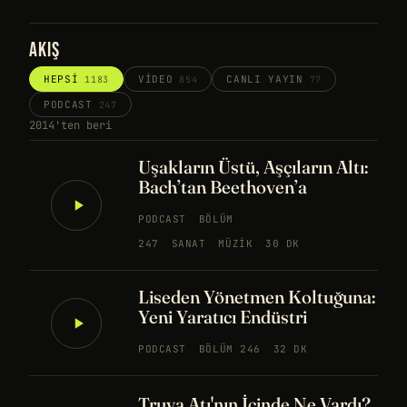
AKIŞ
HEPSI
VIDEO
CANLI YAYIN
1183
854
77
PODCAST
247
2014'ten beri
Uşakların Üstü, Aşçıların Altı:
Bach’tan Beethoven’a
PODCAST
BÖLÜM
247
SANAT
MÜZIK
30 DK
Liseden Yönetmen Koltuğuna:
Yeni Yaratıcı Endüstri
PODCAST
BÖLÜM 246
32 DK
Truva Atı'nın İçinde Ne Vardı?