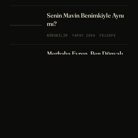
Senin Mavin Benimkiyle Aynı
mı?
NÖROBILIM
YAPAY ZEKA
FELSEFE
Merhaba Evren, Ben Dünyalı
PODCAST
BÖLÜM
242
UZAY
FELSEFE
26 DK
Bir Rüya Kaç Füze Eder?
PODCAST
BÖLÜM 241
UZAY
TARIH
32
DK
Sisin İçinde Bir Şey Yaşıyor