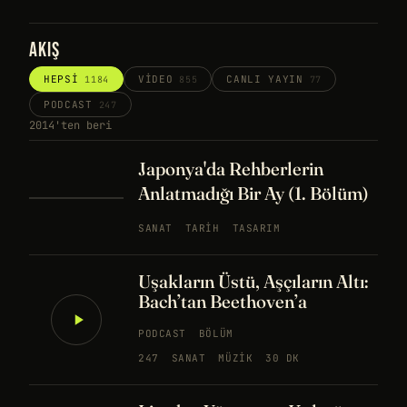
AKIŞ
HEPSI
VIDEO
CANLI YAYIN
1184
855
77
PODCAST
247
2014'ten beri
Japonya'da Rehberlerin
Anlatmadığı Bir Ay (1. Bölüm)
SANAT
TARIH
TASARIM
Uşakların Üstü, Aşçıların Altı:
Bach’tan Beethoven’a
PODCAST
BÖLÜM
247
SANAT
MÜZIK
30 DK