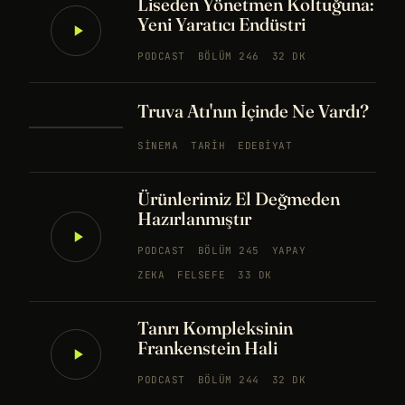
Liseden Yönetmen Koltuğuna:
Yeni Yaratıcı Endüstri
PODCAST
BÖLÜM 246
32 DK
Truva Atı'nın İçinde Ne Vardı?
SINEMA
TARIH
EDEBIYAT
Ürünlerimiz El Değmeden
Hazırlanmıştır
PODCAST
BÖLÜM 245
YAPAY
ZEKA
FELSEFE
33 DK
Tanrı Kompleksinin
Frankenstein Hali
PODCAST
BÖLÜM 244
32 DK