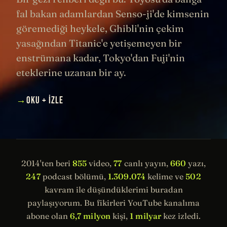
fal bakan adamlardan Senso-ji'de kimsenin
göremediği heykele, Ghibli'nin çekim
yasağından Titanic'e yetişemeyen bir
enstrümana kadar, Tokyo'dan Fuji'nin
eteklerine uzanan bir ay.
→
OKU + İZLE
2014'ten beri
855
video,
77
canlı yayın,
660
yazı,
247
podcast bölümü,
1.309.074
kelime ve
502
kavram ile düşündüklerimi buradan
paylaşıyorum. Bu fikirleri YouTube kanalıma
abone olan
6,7 milyon
kişi,
1 milyar
kez izledi.