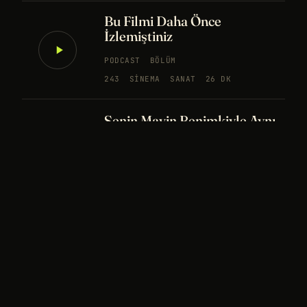
Bu Filmi Daha Önce
İzlemiştiniz
PODCAST
BÖLÜM
243
SINEMA
SANAT
26 DK
Senin Mavin Benimkiyle Aynı
mı?
NÖROBILIM
YAPAY ZEKA
FELSEFE
Merhaba Evren, Ben Dünyalı
PODCAST
BÖLÜM
242
UZAY
FELSEFE
26 DK
Bir Rüya Kaç Füze Eder?