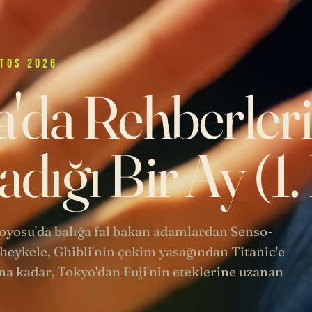
TOS 2026
'da Rehberler
dığı Bir Ay (1
 Toyosu'da balığa fal bakan adamlardan Senso-
heykele, Ghibli'nin çekim yasağından Titanic'e
a kadar, Tokyo'dan Fuji'nin eteklerine uzanan