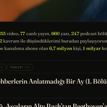
855
video,
77
canlı yayın,
660
yazı,
247
podcast böl
2
kavram ile düşündüklerimi buradan paylaşıyorum.
e kanalıma abone olan
6,7 milyon
kişi,
1 milyar
kez
PODCAST
77
247
hberlerin Anlatmadığı Bir Ay (1. Böl
, Aşçıların Altı: Bach’tan Beethoven’