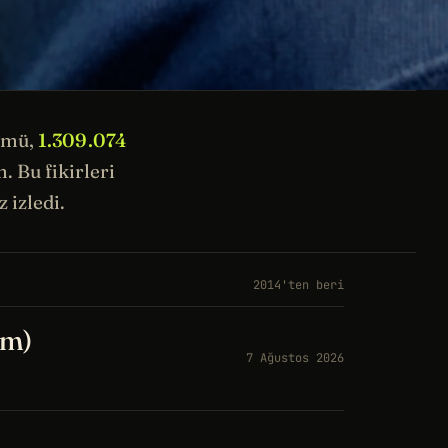
ümü,
1.309.074
 Bu fikirleri
 izledi.
2014'ten beri
üm)
7 Ağustos 2026
a