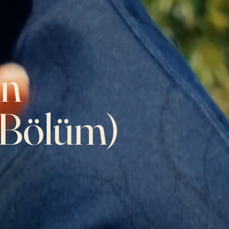
in
. Bölüm)