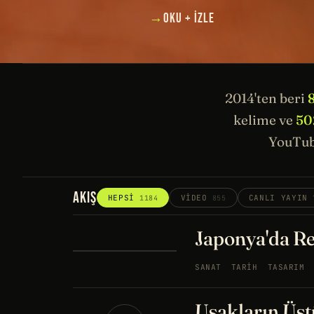
→
OKU + İZLE
2014'ten beri
kelime ve
50
YouTub
AKIŞ
HEPSI
VIDEO
CANLI YAYIN
1184
855
Japonya'da Re
SANAT
TARIH
TASARIM
Uşakların Üstü