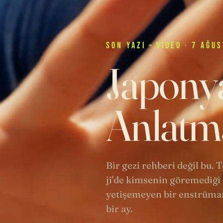
SON
YAZI
+
VIDEO
· 7 AĞUS
Japonya
Anlatma
Bir gezi rehberi değil bu.
ji'de kimsenin göremediği 
yetişemeyen bir enstrüman
bir ay.