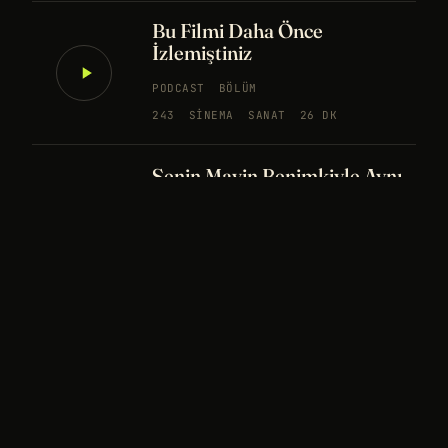
Bu Filmi Daha Önce
İzlemiştiniz
PODCAST
BÖLÜM
243
SINEMA
SANAT
26 DK
Senin Mavin Benimkiyle Aynı
mı?
NÖROBILIM
YAPAY ZEKA
FELSEFE
Merhaba Evren, Ben Dünyalı
PODCAST
BÖLÜM
242
UZAY
FELSEFE
26 DK
Bir Rüya Kaç Füze Eder?