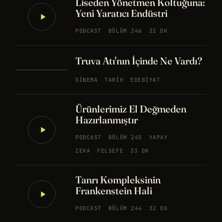
Liseden Yönetmen Koltuğuna:
Yeni Yaratıcı Endüstri
PODCAST
BÖLÜM 246
32 DK
Truva Atı'nın İçinde Ne Vardı?
SINEMA
TARIH
EDEBIYAT
Ürünlerimiz El Değmeden
Hazırlanmıştır
PODCAST
BÖLÜM 245
YAPAY
ZEKA
FELSEFE
33 DK
Tanrı Kompleksinin
Frankenstein Hali
PODCAST
BÖLÜM 244
32 DK