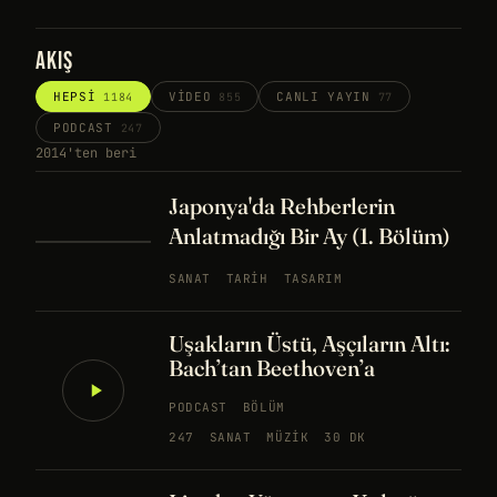
AKIŞ
HEPSI
VIDEO
CANLI YAYIN
1184
855
77
PODCAST
247
2014'ten beri
Japonya'da Rehberlerin
Anlatmadığı Bir Ay (1. Bölüm)
SANAT
TARIH
TASARIM
Uşakların Üstü, Aşçıların Altı:
Bach’tan Beethoven’a
PODCAST
BÖLÜM
247
SANAT
MÜZIK
30 DK