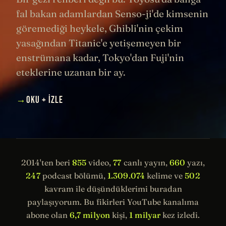
fal bakan adamlardan Senso-ji'de kimsenin
göremediği heykele, Ghibli'nin çekim
yasağından Titanic'e yetişemeyen bir
enstrümana kadar, Tokyo'dan Fuji'nin
eteklerine uzanan bir ay.
→
OKU + İZLE
2014'ten beri
855
video,
77
canlı yayın,
660
yazı,
247
podcast bölümü,
1.309.074
kelime ve
502
kavram ile düşündüklerimi buradan
paylaşıyorum. Bu fikirleri YouTube kanalıma
abone olan
6,7 milyon
kişi,
1 milyar
kez izledi.