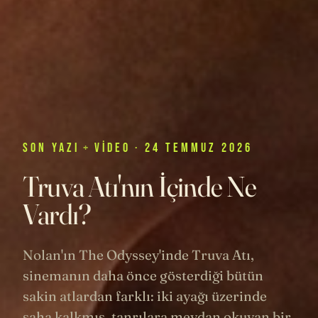
SON
YAZI
+
VIDEO
· 24 TEMMUZ 2026
Truva Atı'nın İçinde Ne
Vardı?
Nolan'ın The Odyssey'inde Truva Atı,
sinemanın daha önce gösterdiği bütün
sakin atlardan farklı: iki ayağı üzerinde
şaha kalkmış, tanrılara meydan okuyan bir