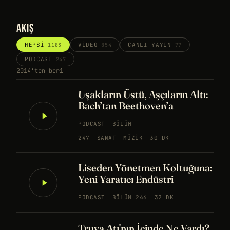
AKIŞ
HEPSI
VIDEO
CANLI YAYIN
1183
854
77
PODCAST
247
2014'ten beri
Uşakların Üstü, Aşçıların Altı:
Bach’tan Beethoven’a
PODCAST
BÖLÜM
247
SANAT
MÜZIK
30 DK
Liseden Yönetmen Koltuğuna:
Yeni Yaratıcı Endüstri
PODCAST
BÖLÜM 246
32 DK
Truva Atı'nın İçinde Ne Vardı?