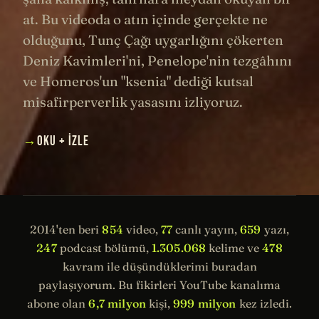
at. Bu videoda o atın içinde gerçekte ne
olduğunu, Tunç Çağı uygarlığını çökerten
Deniz Kavimleri'ni, Penelope'nin tezgâhını
ve Homeros'un "ksenia" dediği kutsal
misafirperverlik yasasını izliyoruz.
→
OKU + İZLE
2014'ten beri
854
video,
77
canlı yayın,
659
yazı,
247
podcast bölümü,
1.305.068
kelime ve
478
kavram ile düşündüklerimi buradan
paylaşıyorum. Bu fikirleri YouTube kanalıma
abone olan
6,7 milyon
kişi,
999 milyon
kez izledi.