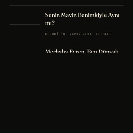
Senin Mavin Benimkiyle Aynı
mı?
NÖROBILIM
YAPAY ZEKA
FELSEFE
Merhaba Evren, Ben Dünyalı
PODCAST
BÖLÜM
242
UZAY
FELSEFE
26 DK
Bir Rüya Kaç Füze Eder?
PODCAST
BÖLÜM 241
UZAY
TARIH
32
DK
Sisin İçinde Bir Şey Yaşıyor