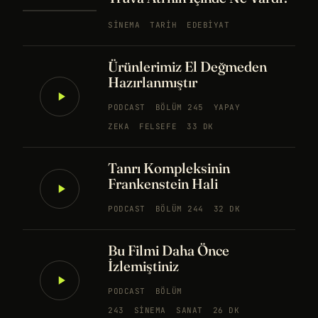
SINEMA
TARIH
EDEBIYAT
Ürünlerimiz El Değmeden
Hazırlanmıştır
PODCAST
BÖLÜM 245
YAPAY
ZEKA
FELSEFE
33 DK
Tanrı Kompleksinin
Frankenstein Hali
PODCAST
BÖLÜM 244
32 DK
Bu Filmi Daha Önce
İzlemiştiniz
PODCAST
BÖLÜM
243
SINEMA
SANAT
26 DK