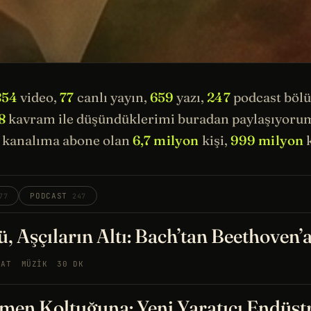
854
video,
77
canlı yayın,
659
yazı,
247
podcast böl
8
kavram ile düşündüklerimi buradan paylaşıyorum.
kanalıma abone olan
6,7 milyon
kişi,
999 milyon
k
PODCAST
77
247
, Aşçıların Altı: Bach’tan Beethoven’
NAT
MÜZIK
30 DK
men Koltuğuna: Yeni Yaratıcı Endüst