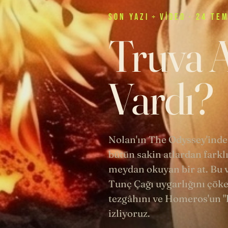
SON
YAZI
+
VIDEO
· 24 TE
Truva A
Vardı?
Nolan'ın The Odyssey'inde
bütün sakin atlardan farklı
meydan okuyan bir at. Bu v
Tunç Çağı uygarlığını çöke
tezgâhını ve Homeros'un "k
izliyoruz.