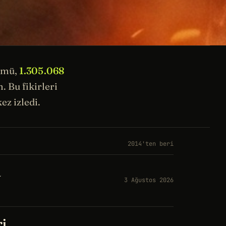
ümü,
1.305.068
 Bu fikirleri
ez izledi.
2014'ten beri
a
3 Ağustos 2026
ri