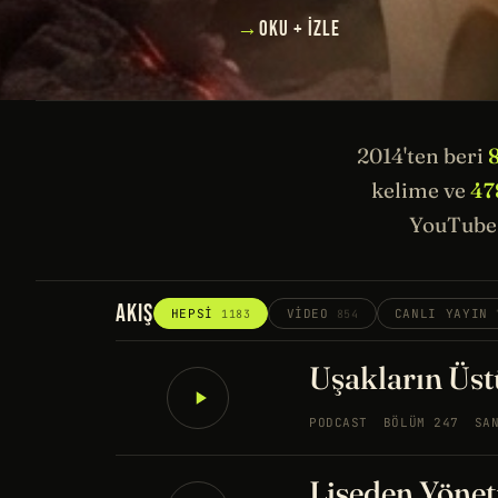
→
OKU + İZLE
2014'ten beri
kelime ve
47
YouTube 
AKIŞ
HEPSI
VIDEO
CANLI YAYIN
1183
854
Uşakların Üstü
PODCAST
BÖLÜM 247
SA
Liseden Yönet