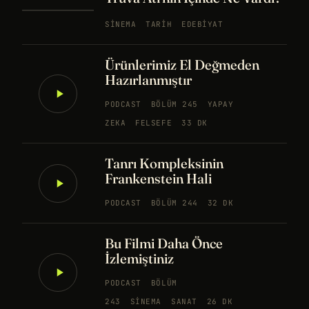
SINEMA
TARIH
EDEBIYAT
Ürünlerimiz El Değmeden
Hazırlanmıştır
PODCAST
BÖLÜM 245
YAPAY
ZEKA
FELSEFE
33 DK
Tanrı Kompleksinin
Frankenstein Hali
PODCAST
BÖLÜM 244
32 DK
Bu Filmi Daha Önce
İzlemiştiniz
PODCAST
BÖLÜM
243
SINEMA
SANAT
26 DK