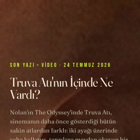
SON
YAZI
+
VIDEO
· 24 TEMMUZ 2026
Truva Atı'nın İçinde Ne
Vardı?
Nolan'ın The Odyssey'inde Truva Atı,
sinemanın daha önce gösterdiği bütün
sakin atlardan farklı: iki ayağı üzerinde
şaha kalkmış, tanrılara meydan okuyan bir