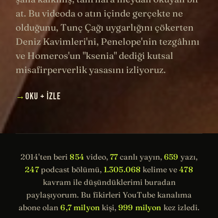
at. Bu videoda o atın içinde gerçekte ne
olduğunu, Tunç Çağı uygarlığını çökerten
Deniz Kavimleri'ni, Penelope'nin tezgâhını
ve Homeros'un "ksenia" dediği kutsal
misafirperverlik yasasını izliyoruz.
→
OKU + İZLE
2014'ten beri
854
video,
77
canlı yayın,
659
yazı,
247
podcast bölümü,
1.305.068
kelime ve
478
kavram ile düşündüklerimi buradan
paylaşıyorum. Bu fikirleri YouTube kanalıma
abone olan
6,7 milyon
kişi,
999 milyon
kez izledi.