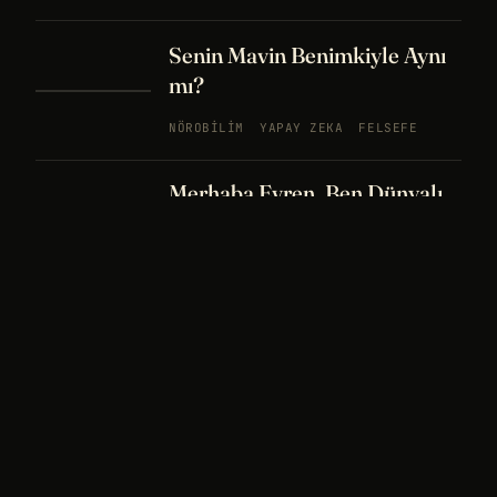
Senin Mavin Benimkiyle Aynı
mı?
NÖROBILIM
YAPAY ZEKA
FELSEFE
Merhaba Evren, Ben Dünyalı
PODCAST
BÖLÜM
242
UZAY
FELSEFE
26 DK
Bir Rüya Kaç Füze Eder?
PODCAST
BÖLÜM 241
UZAY
TARIH
32
DK
Sisin İçinde Bir Şey Yaşıyor