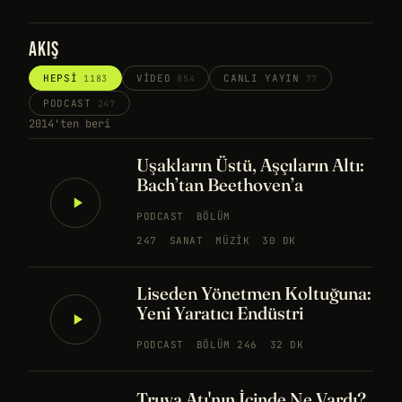
AKIŞ
HEPSI
VIDEO
CANLI YAYIN
1183
854
77
PODCAST
247
2014'ten beri
Uşakların Üstü, Aşçıların Altı:
Bach’tan Beethoven’a
PODCAST
BÖLÜM
247
SANAT
MÜZIK
30 DK
Liseden Yönetmen Koltuğuna:
Yeni Yaratıcı Endüstri
PODCAST
BÖLÜM 246
32 DK
Truva Atı'nın İçinde Ne Vardı?