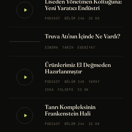
Liseden Yönetmen Koltuğuna:
Yeni Yaratıcı Endüstri
PODCAST
BÖLÜM 246
32 DK
Truva Atı'nın İçinde Ne Vardı?
SINEMA
TARIH
EDEBIYAT
Ürünlerimiz El Değmeden
Hazırlanmıştır
PODCAST
BÖLÜM 245
YAPAY
ZEKA
FELSEFE
33 DK
Tanrı Kompleksinin
Frankenstein Hali
PODCAST
BÖLÜM 244
32 DK