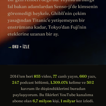
fal bakan adamlardan Senso-ji'de kimsenin
göremediği heykele, Ghibli'nin çekim
yasağından Titanic'e yetişemeyen bir
enstrümana kadar, Tokyo'dan Fuji'nin
eteklerine uzanan bir ay.
→
OKU + İZLE
2014'ten beri
855
video,
77
canlı yayın,
660
yazı,
247
podcast bölümü,
1.309.074
kelime ve
502
kavram ile düşündüklerimi buradan
paylaşıyorum. Bu fikirleri YouTube kanalıma
abone olan
6,7 milyon
kişi,
1 milyar
kez izledi.