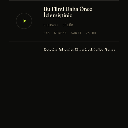
Bu Filmi Daha Önce
İzlemiştiniz
PODCAST
BÖLÜM
243
SINEMA
SANAT
26 DK
Senin Mavin Benimkiyle Aynı
mı?
NÖROBILIM
YAPAY ZEKA
FELSEFE
Merhaba Evren, Ben Dünyalı
PODCAST
BÖLÜM
242
UZAY
FELSEFE
26 DK
Bir Rüya Kaç Füze Eder?