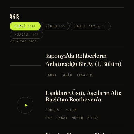
AKIŞ
HEPSI
VIDEO
CANLI YAYIN
1184
855
77
PODCAST
247
2014'ten beri
Japonya'da Rehberlerin
Anlatmadığı Bir Ay (1. Bölüm)
SANAT
TARIH
TASARIM
Uşakların Üstü, Aşçıların Altı:
Bach’tan Beethoven’a
PODCAST
BÖLÜM
247
SANAT
MÜZIK
30 DK