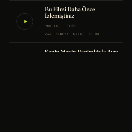
Bu Filmi Daha Önce
İzlemiştiniz
PODCAST
BÖLÜM
243
SINEMA
SANAT
26 DK
Senin Mavin Benimkiyle Aynı
mı?
NÖROBILIM
YAPAY ZEKA
FELSEFE
Merhaba Evren, Ben Dünyalı
PODCAST
BÖLÜM
242
UZAY
FELSEFE
26 DK
Bir Rüya Kaç Füze Eder?