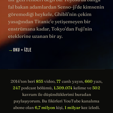
fal bakan adamlardan Senso-ji'de kimsenin
göremediği heykele, Ghibli'nin çekim
yasağından Titanic'e yetişemeyen bir
enstrümana kadar, Tokyo'dan Fuji'nin
eteklerine uzanan bir ay.
→
OKU + İZLE
2014'ten beri
855
video,
77
canlı yayın,
660
yazı,
247
podcast bölümü,
1.309.074
kelime ve
502
kavram ile düşündüklerimi buradan
paylaşıyorum. Bu fikirleri YouTube kanalıma
abone olan
6,7 milyon
kişi,
1 milyar
kez izledi.