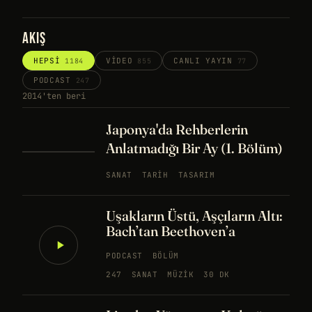
AKIŞ
HEPSI
VIDEO
CANLI YAYIN
1184
855
77
PODCAST
247
2014'ten beri
Japonya'da Rehberlerin
Anlatmadığı Bir Ay (1. Bölüm)
SANAT
TARIH
TASARIM
Uşakların Üstü, Aşçıların Altı:
Bach’tan Beethoven’a
PODCAST
BÖLÜM
247
SANAT
MÜZIK
30 DK