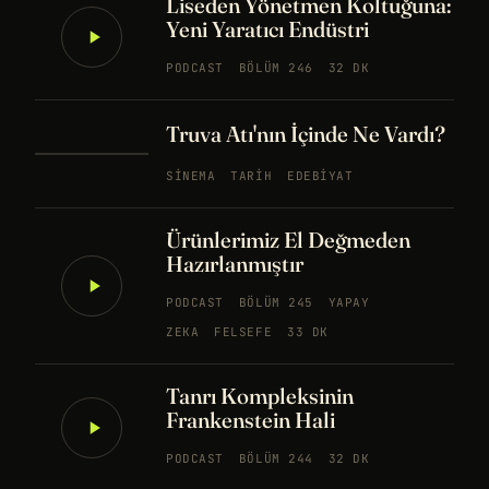
Liseden Yönetmen Koltuğuna:
Yeni Yaratıcı Endüstri
PODCAST
BÖLÜM 246
32 DK
Truva Atı'nın İçinde Ne Vardı?
SINEMA
TARIH
EDEBIYAT
Ürünlerimiz El Değmeden
Hazırlanmıştır
PODCAST
BÖLÜM 245
YAPAY
ZEKA
FELSEFE
33 DK
Tanrı Kompleksinin
Frankenstein Hali
PODCAST
BÖLÜM 244
32 DK