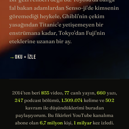
fal bakan adamlardan Senso-ji'de kimsenin
göremediği heykele, Ghibli'nin çekim
yasağından Titanic'e yetişemeyen bir
enstrümana kadar, Tokyo'dan Fuji'nin
eteklerine uzanan bir ay.
→
OKU + İZLE
2014'ten beri
855
video,
77
canlı yayın,
660
yazı,
247
podcast bölümü,
1.309.074
kelime ve
502
kavram ile düşündüklerimi buradan
paylaşıyorum. Bu fikirleri YouTube kanalıma
abone olan
6,7 milyon
kişi,
1 milyar
kez izledi.