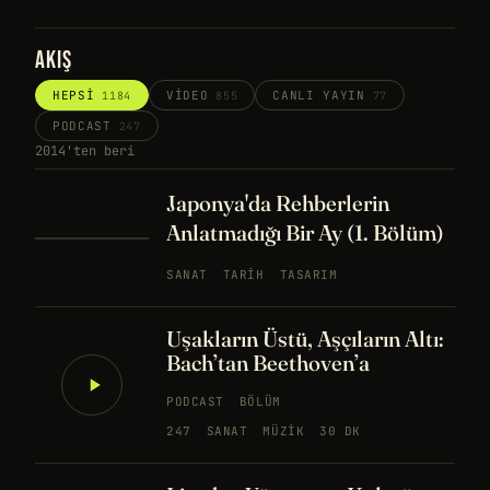
AKIŞ
HEPSI
VIDEO
CANLI YAYIN
1184
855
77
PODCAST
247
2014'ten beri
Japonya'da Rehberlerin
Anlatmadığı Bir Ay (1. Bölüm)
SANAT
TARIH
TASARIM
Uşakların Üstü, Aşçıların Altı:
Bach’tan Beethoven’a
PODCAST
BÖLÜM
247
SANAT
MÜZIK
30 DK