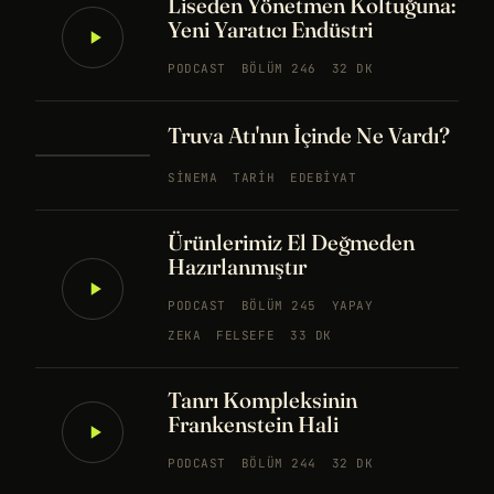
Liseden Yönetmen Koltuğuna:
Yeni Yaratıcı Endüstri
PODCAST
BÖLÜM 246
32 DK
Truva Atı'nın İçinde Ne Vardı?
SINEMA
TARIH
EDEBIYAT
Ürünlerimiz El Değmeden
Hazırlanmıştır
PODCAST
BÖLÜM 245
YAPAY
ZEKA
FELSEFE
33 DK
Tanrı Kompleksinin
Frankenstein Hali
PODCAST
BÖLÜM 244
32 DK