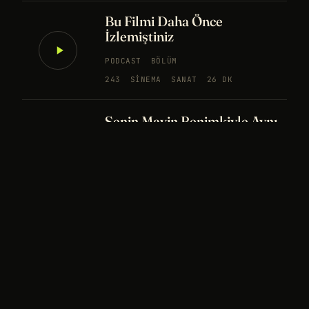
Bu Filmi Daha Önce
İzlemiştiniz
PODCAST
BÖLÜM
243
SINEMA
SANAT
26 DK
Senin Mavin Benimkiyle Aynı
mı?
NÖROBILIM
YAPAY ZEKA
FELSEFE
Merhaba Evren, Ben Dünyalı
PODCAST
BÖLÜM
242
UZAY
FELSEFE
26 DK
Bir Rüya Kaç Füze Eder?