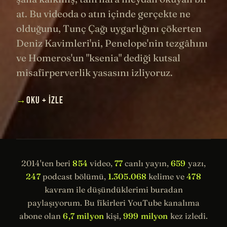
at. Bu videoda o atın içinde gerçekte ne
olduğunu, Tunç Çağı uygarlığını çökerten
Deniz Kavimleri'ni, Penelope'nin tezgâhını
ve Homeros'un "ksenia" dediği kutsal
misafirperverlik yasasını izliyoruz.
→
OKU + İZLE
2014'ten beri
854
video,
77
canlı yayın,
659
yazı,
247
podcast bölümü,
1.305.068
kelime ve
478
kavram ile düşündüklerimi buradan
paylaşıyorum. Bu fikirleri YouTube kanalıma
abone olan
6,7 milyon
kişi,
999 milyon
kez izledi.