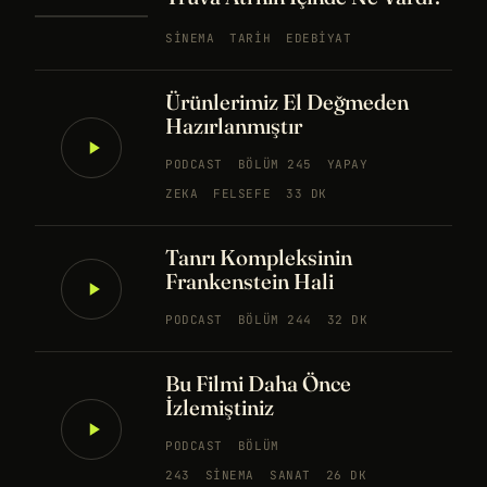
SINEMA
TARIH
EDEBIYAT
Ürünlerimiz El Değmeden
Hazırlanmıştır
PODCAST
BÖLÜM 245
YAPAY
ZEKA
FELSEFE
33 DK
Tanrı Kompleksinin
Frankenstein Hali
PODCAST
BÖLÜM 244
32 DK
Bu Filmi Daha Önce
İzlemiştiniz
PODCAST
BÖLÜM
243
SINEMA
SANAT
26 DK