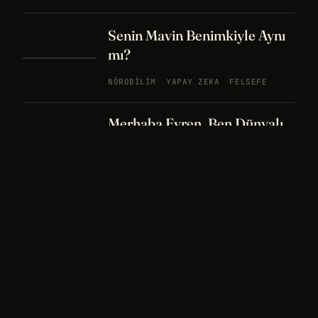
Senin Mavin Benimkiyle Aynı
mı?
NÖROBILIM
YAPAY ZEKA
FELSEFE
Merhaba Evren, Ben Dünyalı
PODCAST
BÖLÜM
242
UZAY
FELSEFE
26 DK
Bir Rüya Kaç Füze Eder?
PODCAST
BÖLÜM 241
UZAY
TARIH
32
DK
Sisin İçinde Bir Şey Yaşıyor