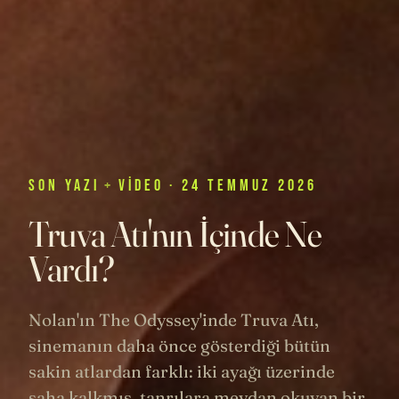
SON
YAZI
+
VIDEO
· 24 TEMMUZ 2026
Truva Atı'nın İçinde Ne
Vardı?
Nolan'ın The Odyssey'inde Truva Atı,
sinemanın daha önce gösterdiği bütün
sakin atlardan farklı: iki ayağı üzerinde
şaha kalkmış, tanrılara meydan okuyan bir