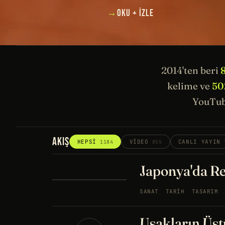
→
OKU + İZLE
2014'ten beri
kelime ve
50
YouTub
AKIŞ
HEPSI
VIDEO
CANLI YAYIN
1184
855
Japonya'da Re
SANAT
TARIH
TASARIM
Uşakların Üstü