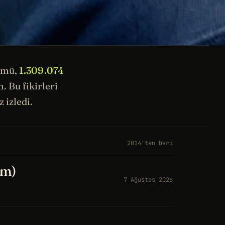
ümü,
1.309.074
 Bu fikirleri
 izledi.
2014'ten beri
üm)
7 Ağustos 2026
a