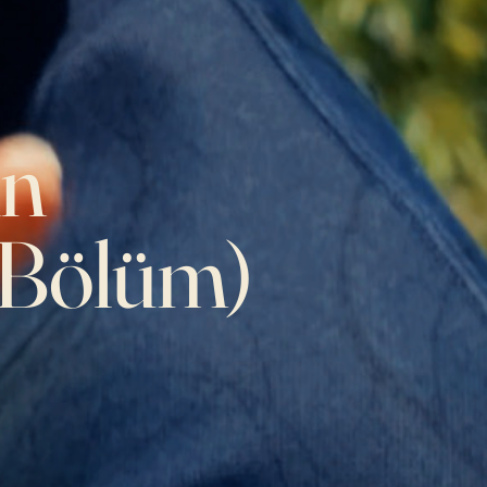
in
. Bölüm)