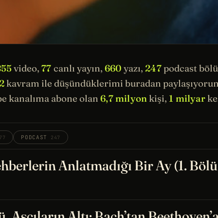
855
video,
77
canlı yayın,
660
yazı,
247
podcast böl
2
kavram ile düşündüklerimi buradan paylaşıyorum.
e kanalıma abone olan
6,7 milyon
kişi,
1 milyar
kez
PODCAST
77
247
hberlerin Anlatmadığı Bir Ay (1. Böl
, Aşçıların Altı: Bach’tan Beethoven’