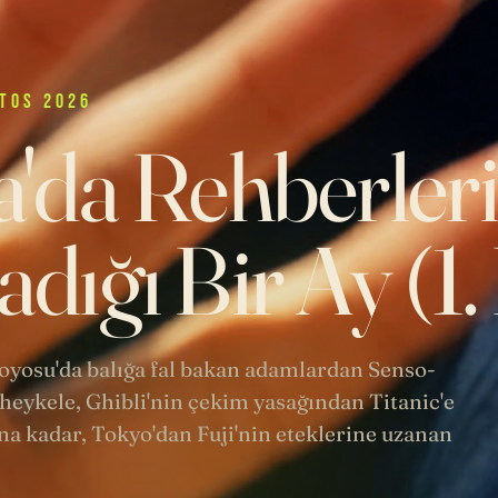
TOS 2026
'da Rehberler
dığı Bir Ay (1
 Toyosu'da balığa fal bakan adamlardan Senso-
heykele, Ghibli'nin çekim yasağından Titanic'e
a kadar, Tokyo'dan Fuji'nin eteklerine uzanan