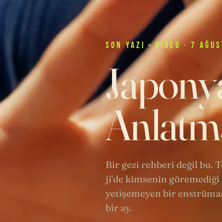
SON
YAZI
+
VIDEO
· 7 AĞUS
Japonya
Anlatma
Bir gezi rehberi değil bu.
ji'de kimsenin göremediği 
yetişemeyen bir enstrüman
bir ay.