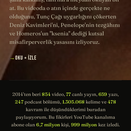
at. Bu videoda o atın içinde gerçekte ne
olduğunu, Tunç Çağı uygarlığını çökerten
Deniz Kavimleri'ni, Penelope'nin tezgâhını
ve Homeros'un "ksenia" dediği kutsal
misafirperverlik yasasını izliyoruz.
→
OKU + İZLE
2014'ten beri
854
video,
77
canlı yayın,
659
yazı,
247
podcast bölümü,
1.305.068
kelime ve
478
kavram ile düşündüklerimi buradan
paylaşıyorum. Bu fikirleri YouTube kanalıma
abone olan
6,7 milyon
kişi,
999 milyon
kez izledi.