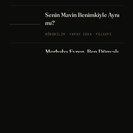
Senin Mavin Benimkiyle Aynı
mı?
NÖROBILIM
YAPAY ZEKA
FELSEFE
Merhaba Evren, Ben Dünyalı
PODCAST
BÖLÜM
242
UZAY
FELSEFE
26 DK
Bir Rüya Kaç Füze Eder?
PODCAST
BÖLÜM 241
UZAY
TARIH
32
DK
Sisin İçinde Bir Şey Yaşıyor