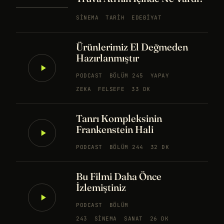
SINEMA
TARIH
EDEBIYAT
Ürünlerimiz El Değmeden
Hazırlanmıştır
PODCAST
BÖLÜM 245
YAPAY
ZEKA
FELSEFE
33 DK
Tanrı Kompleksinin
Frankenstein Hali
PODCAST
BÖLÜM 244
32 DK
Bu Filmi Daha Önce
İzlemiştiniz
PODCAST
BÖLÜM
243
SINEMA
SANAT
26 DK