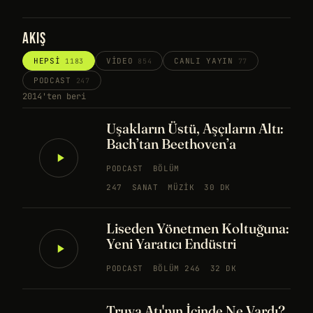
AKIŞ
HEPSI
VIDEO
CANLI YAYIN
1183
854
77
PODCAST
247
2014'ten beri
Uşakların Üstü, Aşçıların Altı:
Bach’tan Beethoven’a
PODCAST
BÖLÜM
247
SANAT
MÜZIK
30 DK
Liseden Yönetmen Koltuğuna:
Yeni Yaratıcı Endüstri
PODCAST
BÖLÜM 246
32 DK
Truva Atı'nın İçinde Ne Vardı?