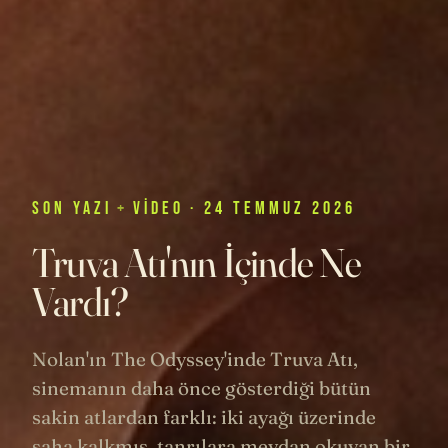
SON
YAZI
+
VIDEO
· 24 TEMMUZ 2026
Truva Atı'nın İçinde Ne
Vardı?
Nolan'ın The Odyssey'inde Truva Atı,
sinemanın daha önce gösterdiği bütün
sakin atlardan farklı: iki ayağı üzerinde
şaha kalkmış, tanrılara meydan okuyan bir