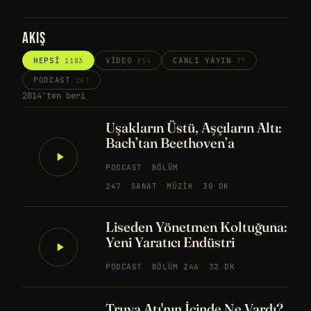
AKIŞ
HEPSI
VIDEO
CANLI YAYIN
1183
854
77
PODCAST
247
2014'ten beri
Uşakların Üstü, Aşçıların Altı:
Bach’tan Beethoven’a
PODCAST
BÖLÜM
247
SANAT
MÜZIK
30 DK
Liseden Yönetmen Koltuğuna:
Yeni Yaratıcı Endüstri
PODCAST
BÖLÜM 246
32 DK
Truva Atı'nın İçinde Ne Vardı?