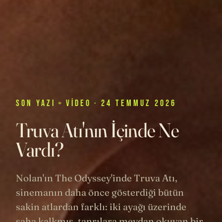
SON
YAZI
+
VIDEO
· 24 TEMMUZ 2026
Truva Atı'nın İçinde Ne
Vardı?
Nolan'ın The Odyssey'inde Truva Atı,
sinemanın daha önce gösterdiği bütün
sakin atlardan farklı: iki ayağı üzerinde
şaha kalkmış, tanrılara meydan okuyan bir