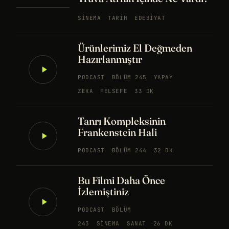
SINEMA
TARIH
EDEBIYAT
Ürünlerimiz El Değmeden
Hazırlanmıştır
PODCAST
BÖLÜM 245
YAPAY
ZEKA
FELSEFE
33 DK
Tanrı Kompleksinin
Frankenstein Hali
PODCAST
BÖLÜM 244
32 DK
Bu Filmi Daha Önce
İzlemiştiniz
PODCAST
BÖLÜM
243
SINEMA
SANAT
26 DK