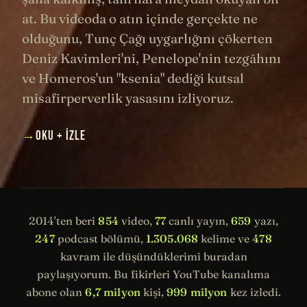
at. Bu videoda o atın içinde gerçekte ne
olduğunu, Tunç Çağı uygarlığını çökerten
Deniz Kavimleri'ni, Penelope'nin tezgâhını
ve Homeros'un "ksenia" dediği kutsal
misafirperverlik yasasını izliyoruz.
→
OKU + İZLE
2014'ten beri
854
video,
77
canlı yayın,
659
yazı,
247
podcast bölümü,
1.305.068
kelime ve
478
kavram ile düşündüklerimi buradan
paylaşıyorum. Bu fikirleri YouTube kanalıma
abone olan
6,7 milyon
kişi,
999 milyon
kez izledi.