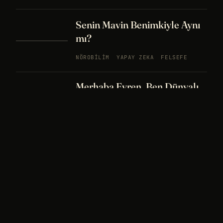
Senin Mavin Benimkiyle Aynı
mı?
NÖROBILIM
YAPAY ZEKA
FELSEFE
Merhaba Evren, Ben Dünyalı
PODCAST
BÖLÜM
242
UZAY
FELSEFE
26 DK
Bir Rüya Kaç Füze Eder?
PODCAST
BÖLÜM 241
UZAY
TARIH
32
DK
Sisin İçinde Bir Şey Yaşıyor