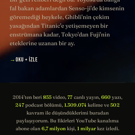
fal bakan adamlardan Senso-ji'de kimsenin
göremediği heykele, Ghibli'nin çekim
yasağından Titanic'e yetişemeyen bir
enstrümana kadar, Tokyo'dan Fuji'nin
eteklerine uzanan bir ay.
→
OKU + İZLE
2014'ten beri
855
video,
77
canlı yayın,
660
yazı,
247
podcast bölümü,
1.309.074
kelime ve
502
kavram ile düşündüklerimi buradan
paylaşıyorum. Bu fikirleri YouTube kanalıma
abone olan
6,7 milyon
kişi,
1 milyar
kez izledi.