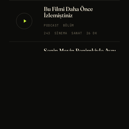
Bu Filmi Daha Önce
İzlemiştiniz
PODCAST
BÖLÜM
243
SINEMA
SANAT
26 DK
Senin Mavin Benimkiyle Aynı
mı?
NÖROBILIM
YAPAY ZEKA
FELSEFE
Merhaba Evren, Ben Dünyalı
PODCAST
BÖLÜM
242
UZAY
FELSEFE
26 DK
Bir Rüya Kaç Füze Eder?