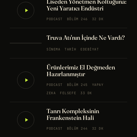
Liseden Yönetmen Koltuğuna:
Yeni Yaratıcı Endüstri
PODCAST
BÖLÜM 246
32 DK
Truva Atı'nın İçinde Ne Vardı?
SINEMA
TARIH
EDEBIYAT
Ürünlerimiz El Değmeden
Hazırlanmıştır
PODCAST
BÖLÜM 245
YAPAY
ZEKA
FELSEFE
33 DK
Tanrı Kompleksinin
Frankenstein Hali
PODCAST
BÖLÜM 244
32 DK