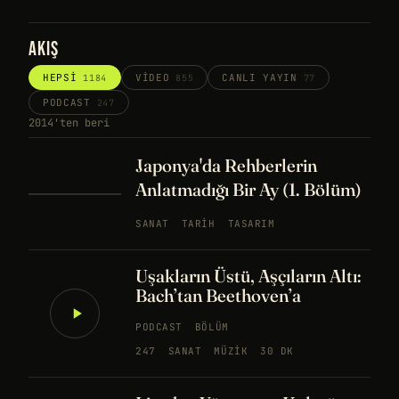
AKIŞ
HEPSI
VIDEO
CANLI YAYIN
1184
855
77
PODCAST
247
2014'ten beri
Japonya'da Rehberlerin
Anlatmadığı Bir Ay (1. Bölüm)
SANAT
TARIH
TASARIM
Uşakların Üstü, Aşçıların Altı:
Bach’tan Beethoven’a
PODCAST
BÖLÜM
247
SANAT
MÜZIK
30 DK