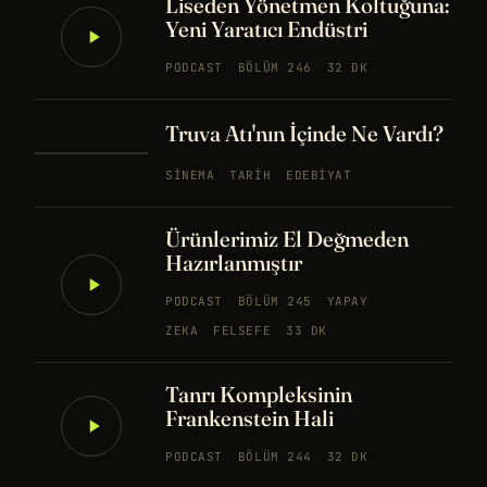
Liseden Yönetmen Koltuğuna:
Yeni Yaratıcı Endüstri
PODCAST
BÖLÜM 246
32 DK
Truva Atı'nın İçinde Ne Vardı?
SINEMA
TARIH
EDEBIYAT
Ürünlerimiz El Değmeden
Hazırlanmıştır
PODCAST
BÖLÜM 245
YAPAY
ZEKA
FELSEFE
33 DK
Tanrı Kompleksinin
Frankenstein Hali
PODCAST
BÖLÜM 244
32 DK