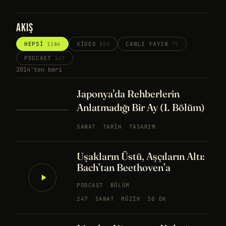
AKIŞ
HEPSI
VIDEO
CANLI YAYIN
1184
855
77
PODCAST
247
2014'ten beri
Japonya'da Rehberlerin
Anlatmadığı Bir Ay (1. Bölüm)
SANAT
TARIH
TASARIM
Uşakların Üstü, Aşçıların Altı:
Bach’tan Beethoven’a
PODCAST
BÖLÜM
247
SANAT
MÜZIK
30 DK