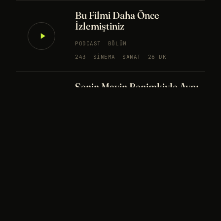
Bu Filmi Daha Önce
İzlemiştiniz
PODCAST
BÖLÜM
243
SINEMA
SANAT
26 DK
Senin Mavin Benimkiyle Aynı
mı?
NÖROBILIM
YAPAY ZEKA
FELSEFE
Merhaba Evren, Ben Dünyalı
PODCAST
BÖLÜM
242
UZAY
FELSEFE
26 DK
Bir Rüya Kaç Füze Eder?