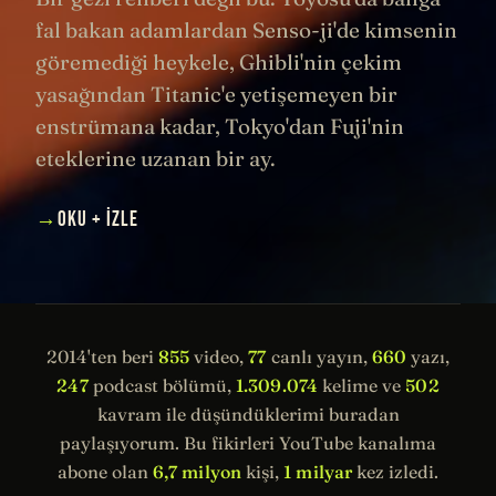
fal bakan adamlardan Senso-ji'de kimsenin
göremediği heykele, Ghibli'nin çekim
yasağından Titanic'e yetişemeyen bir
enstrümana kadar, Tokyo'dan Fuji'nin
eteklerine uzanan bir ay.
→
OKU + İZLE
2014'ten beri
855
video,
77
canlı yayın,
660
yazı,
247
podcast bölümü,
1.309.074
kelime ve
502
kavram ile düşündüklerimi buradan
paylaşıyorum. Bu fikirleri YouTube kanalıma
abone olan
6,7 milyon
kişi,
1 milyar
kez izledi.