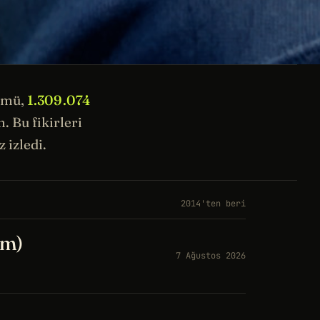
ümü,
1.309.074
 Bu fikirleri
 izledi.
2014'ten beri
üm)
7 Ağustos 2026
a