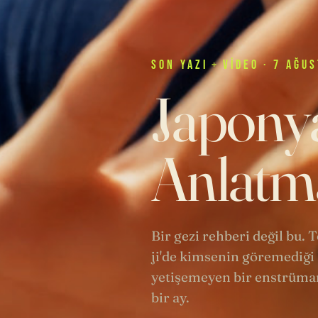
SON
YAZI
+
VIDEO
· 7 AĞUS
Japonya
Anlatma
Bir gezi rehberi değil bu.
ji'de kimsenin göremediği 
yetişemeyen bir enstrüman
bir ay.