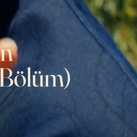
in
. Bölüm)