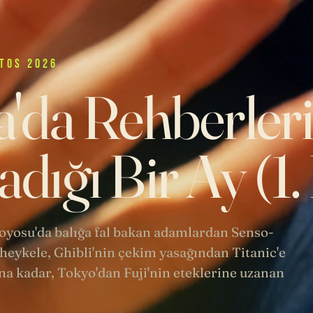
TOS 2026
'da Rehberler
dığı Bir Ay (1
 Toyosu'da balığa fal bakan adamlardan Senso-
heykele, Ghibli'nin çekim yasağından Titanic'e
a kadar, Tokyo'dan Fuji'nin eteklerine uzanan