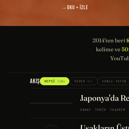
→
OKU + İZLE
2014'ten beri
kelime ve
50
YouTub
AKIŞ
HEPSI
VIDEO
CANLI YAYIN
1184
855
Japonya'da Re
SANAT
TARIH
TASARIM
Uşakların Üstü