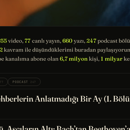
855
video,
77
canlı yayın,
660
yazı,
247
podcast böl
2
kavram ile düşündüklerimi buradan paylaşıyorum.
e kanalıma abone olan
6,7 milyon
kişi,
1 milyar
kez
PODCAST
77
247
hberlerin Anlatmadığı Bir Ay (1. Böl
, Aşçıların Altı: Bach’tan Beethoven’