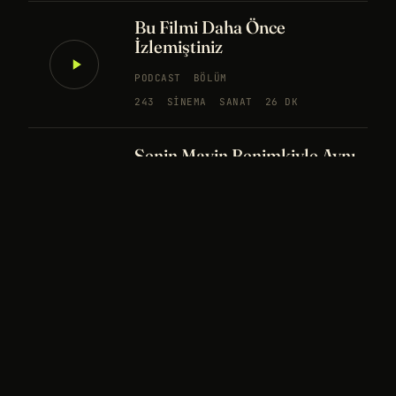
Bu Filmi Daha Önce
İzlemiştiniz
PODCAST
BÖLÜM
243
SINEMA
SANAT
26 DK
Senin Mavin Benimkiyle Aynı
mı?
NÖROBILIM
YAPAY ZEKA
FELSEFE
Merhaba Evren, Ben Dünyalı
PODCAST
BÖLÜM
242
UZAY
FELSEFE
26 DK
Bir Rüya Kaç Füze Eder?