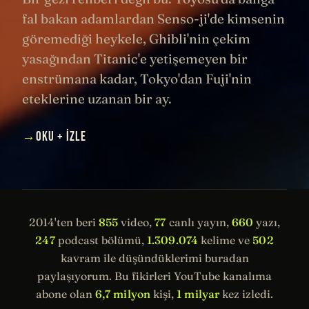
fal bakan adamlardan Senso-ji'de kimsenin
göremediği heykele, Ghibli'nin çekim
yasağından Titanic'e yetişemeyen bir
enstrümana kadar, Tokyo'dan Fuji'nin
eteklerine uzanan bir ay.
→
OKU + İZLE
2014'ten beri
855
video,
77
canlı yayın,
660
yazı,
247
podcast bölümü,
1.309.074
kelime ve
502
kavram ile düşündüklerimi buradan
paylaşıyorum. Bu fikirleri YouTube kanalıma
abone olan
6,7 milyon
kişi,
1 milyar
kez izledi.