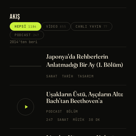
AKIŞ
HEPSI
VIDEO
CANLI YAYIN
1184
855
77
PODCAST
247
2014'ten beri
Japonya'da Rehberlerin
Anlatmadığı Bir Ay (1. Bölüm)
SANAT
TARIH
TASARIM
Uşakların Üstü, Aşçıların Altı:
Bach’tan Beethoven’a
PODCAST
BÖLÜM
247
SANAT
MÜZIK
30 DK