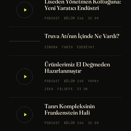
Liseden Yönetmen Koltuğuna:
Yeni Yaratıcı Endüstri
PODCAST
BÖLÜM 246
32 DK
Truva Atı'nın İçinde Ne Vardı?
SINEMA
TARIH
EDEBIYAT
Ürünlerimiz El Değmeden
Hazırlanmıştır
PODCAST
BÖLÜM 245
YAPAY
ZEKA
FELSEFE
33 DK
Tanrı Kompleksinin
Frankenstein Hali
PODCAST
BÖLÜM 244
32 DK