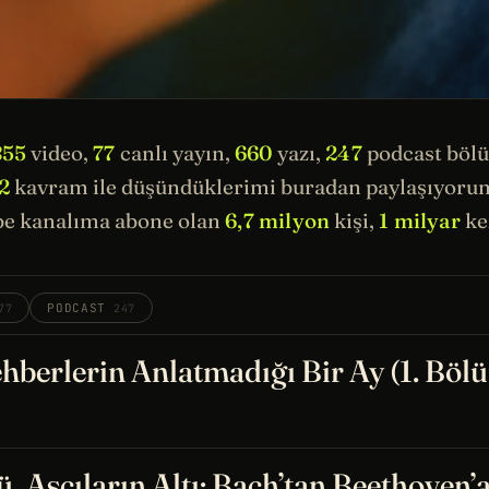
855
video,
77
canlı yayın,
660
yazı,
247
podcast böl
2
kavram ile düşündüklerimi buradan paylaşıyorum.
e kanalıma abone olan
6,7 milyon
kişi,
1 milyar
kez
PODCAST
77
247
hberlerin Anlatmadığı Bir Ay (1. Böl
, Aşçıların Altı: Bach’tan Beethoven’