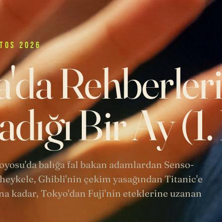
TOS 2026
'da Rehberler
dığı Bir Ay (1
 Toyosu'da balığa fal bakan adamlardan Senso-
heykele, Ghibli'nin çekim yasağından Titanic'e
a kadar, Tokyo'dan Fuji'nin eteklerine uzanan