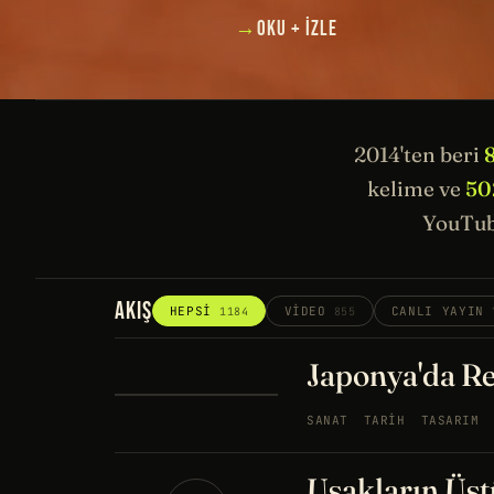
→
OKU + İZLE
2014'ten beri
kelime ve
50
YouTub
AKIŞ
HEPSI
VIDEO
CANLI YAYIN
1184
855
Japonya'da Re
SANAT
TARIH
TASARIM
Uşakların Üstü