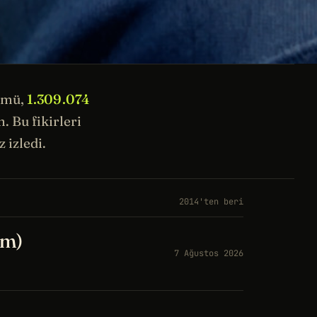
ümü,
1.309.074
 Bu fikirleri
 izledi.
2014'ten beri
üm)
7 Ağustos 2026
a