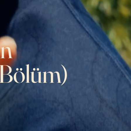
in
. Bölüm)