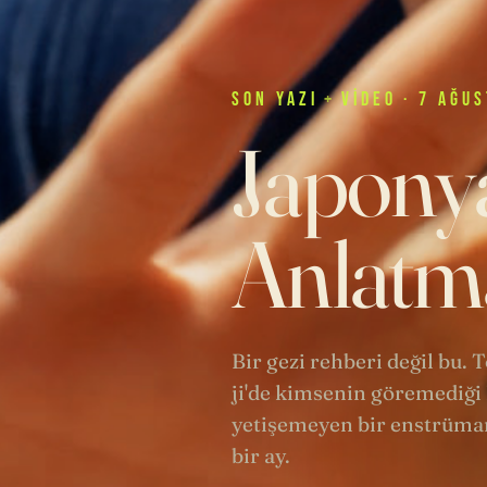
SON
YAZI
+
VIDEO
· 7 AĞUS
Japonya
Anlatma
Bir gezi rehberi değil bu.
ji'de kimsenin göremediği 
yetişemeyen bir enstrüman
bir ay.