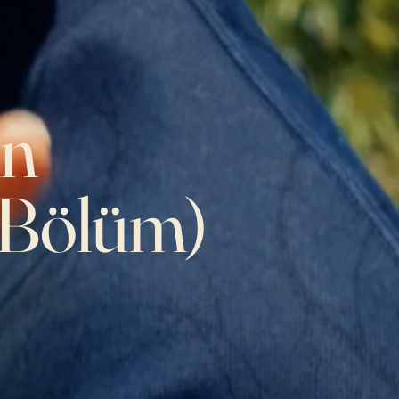
in
. Bölüm)