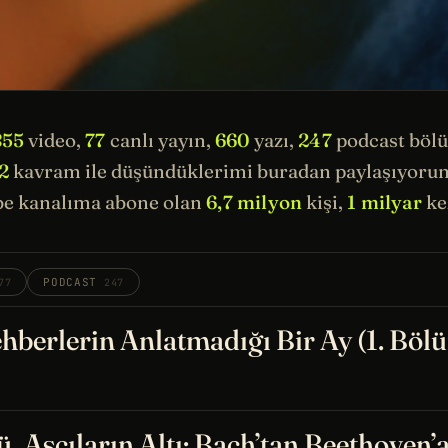
855
video,
77
canlı yayın,
660
yazı,
247
podcast böl
2
kavram ile düşündüklerimi buradan paylaşıyorum.
e kanalıma abone olan
6,7 milyon
kişi,
1 milyar
kez
PODCAST
77
247
hberlerin Anlatmadığı Bir Ay (1. Böl
, Aşçıların Altı: Bach’tan Beethoven’