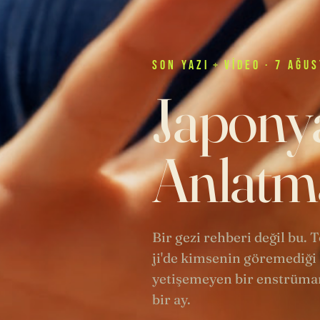
SON
YAZI
+
VIDEO
· 7 AĞUS
Japonya
Anlatma
Bir gezi rehberi değil bu.
ji'de kimsenin göremediği 
yetişemeyen bir enstrüman
bir ay.