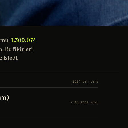
ümü,
1.309.074
 Bu fikirleri
 izledi.
2014'ten beri
üm)
7 Ağustos 2026
a