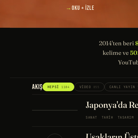
→
OKU + İZLE
2014'ten beri
kelime ve
50
YouTub
AKIŞ
HEPSI
VIDEO
CANLI YAYIN
1184
855
Japonya'da Re
SANAT
TARIH
TASARIM
Uşakların Üstü