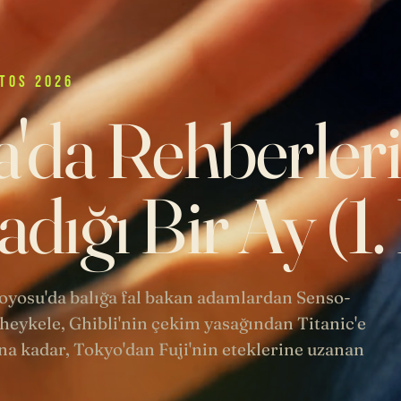
TOS 2026
'da Rehberler
dığı Bir Ay (1
 Toyosu'da balığa fal bakan adamlardan Senso-
heykele, Ghibli'nin çekim yasağından Titanic'e
a kadar, Tokyo'dan Fuji'nin eteklerine uzanan